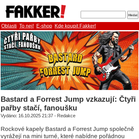
Oblasti
To nej!
E-shop
Kde koupit Fakker!
Bastard a Forrest Jump vzkazují: Čtyři
pařby stačí, fanoušku
Vydáno: 16.10.2025 21:37 - Redakce
Rockové kapely Bastard a Forrest Jump společně
vyrážejí na mini turné, které nabídne pořádnou