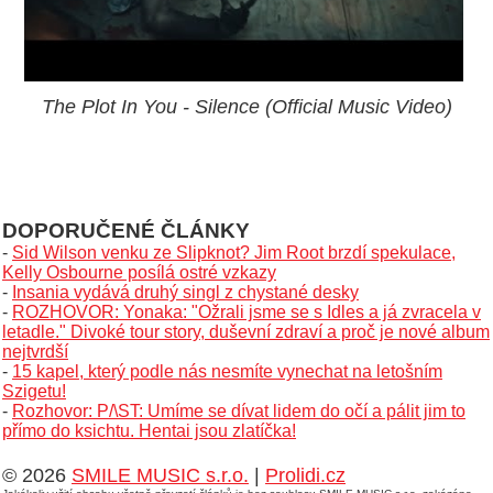
The Plot In You - Silence (Official Music Video)
DOPORUČENÉ ČLÁNKY
-
Sid Wilson venku ze Slipknot? Jim Root brzdí spekulace,
Kelly Osbourne posílá ostré vzkazy
-
Insania vydává druhý singl z chystané desky
-
ROZHOVOR: Yonaka: "Ožrali jsme se s Idles a já zvracela v
letadle." Divoké tour story, duševní zdraví a proč je nové album
nejtvrdší
-
15 kapel, který podle nás nesmíte vynechat na letošním
Szigetu!
-
Rozhovor: P/\ST: Umíme se dívat lidem do očí a pálit jim to
přímo do ksichtu. Hentai jsou zlatíčka!
© 2026
SMILE MUSIC s.r.o.
|
Prolidi.cz