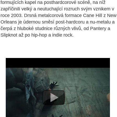
formujících kapel na posthardcorové scéně, na níž
zapříčinili velký a neutuchající rozruch svým vznikem v
roce 2003. Drsná metalcorová formace Cane Hill z New
Orleans je údernou směsí post-hardcoru a nu-metalu a
čerpá z hluboké studnice různých vlivů, od Pantery a
Slipknot až po hip-hop a indie rock.