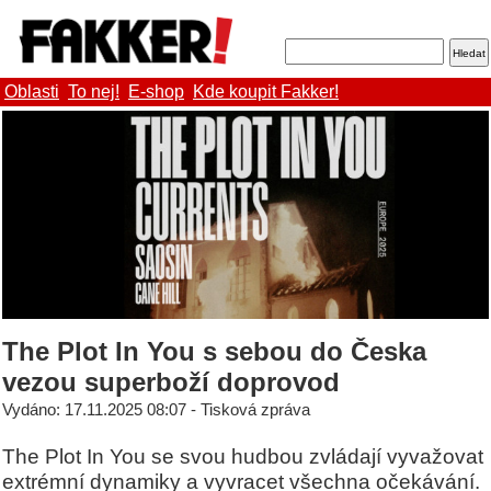
Oblasti
To nej!
E-shop
Kde koupit Fakker!
The Plot In You s sebou do Česka
vezou superboží doprovod
Vydáno: 17.11.2025 08:07 - Tisková zpráva
The Plot In You se svou hudbou zvládají vyvažovat
extrémní dynamiky a vyvracet všechna očekávání.