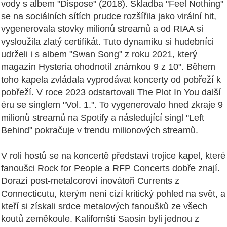
vody s albem "Dispose" (2018). Skladba "Feel Nothing"
se na sociálních sítích prudce rozšířila jako virální hit,
vygenerovala stovky milionů streamů a od RIAA si
vysloužila zlatý certifikát. Tuto dynamiku si hudebníci
udrželi i s albem "Swan Song" z roku 2021, který
magazín Hysteria ohodnotil známkou 9 z 10". Během
toho kapela zvládala vyprodávat koncerty od pobřeží k
pobřeží. V roce 2023 odstartovali The Plot In You další
éru se singlem "Vol. 1.". To vygenerovalo hned zkraje 9
milionů streamů na Spotify a následující singl "Left
Behind" pokračuje v trendu milionových streamů.
V roli hostů se na koncertě představí trojice kapel, které
fanoušci Rock for People a RFP Concerts dobře znají.
Dorazí post-metalcoroví inovátoři Currents z
Connecticutu, kterým není cizí kritický pohled na svět, a
kteří si získali srdce metalových fanoušků ze všech
koutů zeměkoule. Kalifornští Saosin byli jednou z