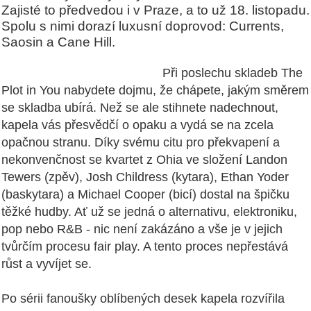
Zajisté to předvedou i v Praze, a to už 18. listopadu.
Spolu s nimi dorazí luxusní doprovod: Currents,
Saosin a Cane Hill.
Při poslechu skladeb The
Plot in You nabydete dojmu, že chápete, jakým směrem
se skladba ubírá. Než se ale stihnete nadechnout,
kapela vás přesvědčí o opaku a vydá se na zcela
opačnou stranu. Díky svému citu pro překvapení a
nekonvenčnost se kvartet z Ohia ve složení Landon
Tewers (zpěv), Josh Childress (kytara), Ethan Yoder
(baskytara) a Michael Cooper (bicí) dostal na špičku
těžké hudby. Ať už se jedná o alternativu, elektroniku,
pop nebo R&B - nic není zakázáno a vše je v jejich
tvůrčím procesu fair play. A tento proces nepřestává
růst a vyvíjet se.
Po sérii fanoušky oblíbených desek kapela rozvířila