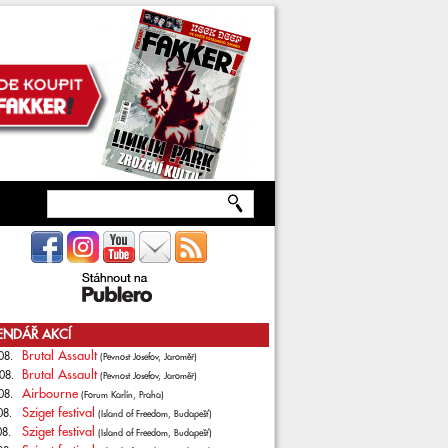
ENDÁŘ AKCÍ
Brutal Assault
08.
(Pevnost Josefov, Jaroměř)
Brutal Assault
08.
(Pevnost Josefov, Jaroměř)
Airbourne
08.
(Forum Karlín, Praha)
Sziget festival
08.
(Island of Freedom, Budapešť)
Sziget festival
08.
(Island of Freedom, Budapešť)