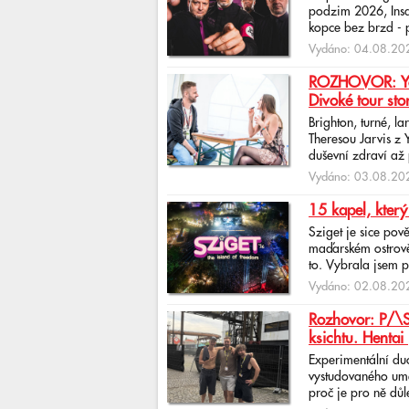
podzim 2026, Insan
kopce bez brzd - po
Vydáno: 04.08.202
ROZHOVOR: Yona
Divoké tour sto
Brighton, turné, l
Theresou Jarvis z
duševní zdraví až 
Vydáno: 03.08.202
15 kapel, který
Sziget je sice pov
maďarském ostrově 
to. Vybrala jsem p
Vydáno: 02.08.202
Rozhovor: P/\ST
ksichtu. Hentai 
Experimentální du
vystudovaného uměl
proč je pro ně důlež