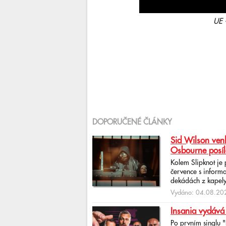
UE 
DOPORUČENÉ ČLÁNKY
Sid Wilson venk
Osbourne posíl
Kolem Slipknot je
července s informa
dekádách z kapely
Vydáno: 04.08.202
Insania vydává
Po prvním singlu 