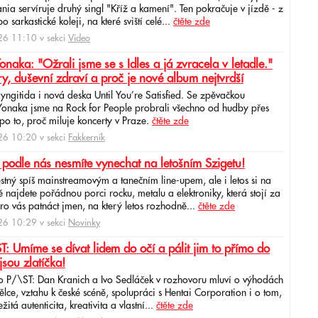
ia servíruje druhý singl "Kříž a kamení". Ten pokračuje v jízdě - z
 sarkastické koleji, na které sviští celé...
čtěte zde
6 11:10 v sekci
Video
ka: "Ožrali jsme se s Idles a já zvracela v letadle."
ry, duševní zdraví a proč je nové album nejtvrdší
aryngitida i nová deska Until You’re Satisfied. Se zpěvačkou
 Yonaka jsme na Rock for People probrali všechno od hudby přes
po to, proč miluje koncerty v Praze.
čtěte zde
6 10:20 v sekci
Fakkerník
 podle nás nesmíte vynechat na letošním Szigetu!
ěstný spíš mainstreamovým a tanečním line-upem, ale i letos si na
najdete pořádnou porci rocku, metalu a elektroniky, která stojí za
ro vás patnáct jmen, na který letos rozhodně...
čtěte zde
6 10:29 v sekci
Novinky
: Umíme se dívat lidem do očí a pálit jim to přímo do
jsou zlatíčka!
o P/\ST: Dan Kranich a Ivo Sedláček v rozhovoru mluví o výhodách
ce, vztahu k české scéně, spolupráci s Hentai Corporation i o tom,
itá autenticita, kreativita a vlastní...
čtěte zde