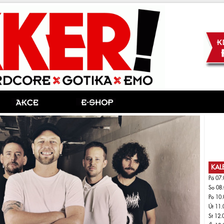
KAL
Pá 07.
So 08.
Po 10.
Út 11.
St 12.