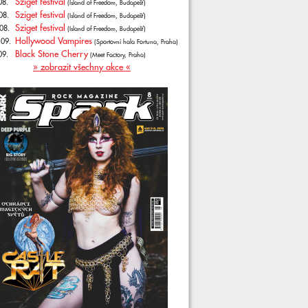
Sziget festival
08.
(Island of Freedom, Budapešť)
Sziget festival
08.
(Island of Freedom, Budapešť)
Sziget festival
08.
(Island of Freedom, Budapešť)
Hollywood Vampires
.09.
(Sportovní hala Fortuna, Praha)
Black Stone Cherry
09.
(Meet Factory, Praha)
» zobrazit všechny akce «