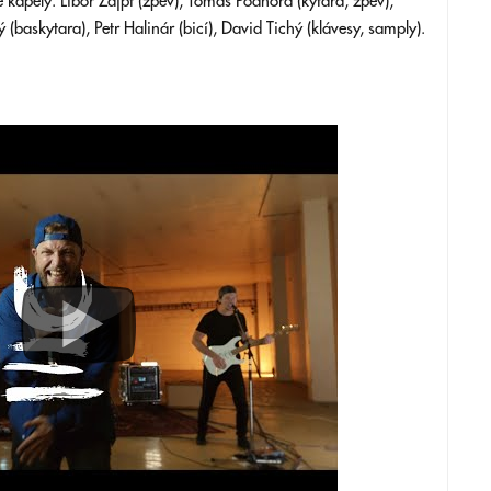
 kapely: Libor Zajpt (zpěv), Tomáš Podhora (kytara, zpěv),
baskytara), Petr Halinár (bicí), David Tichý (klávesy, samply).