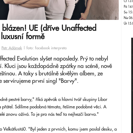
Čt 13.
Pá 14.
So 15.
Ne 06
Út 15.
blázen! UE (dříve Unaffected
 luxusní formě
-
Petr Adámek
| foto: facebook interpreta
affected Evolution slyšet naposledy. Prý to nebyl
. Kluci jsou každopádně zpátky na scéně, nově
tinou. A taky s brutálně skvělým albem, ze
 servírujeme první singl "Barvy".
ně pestré barvy," říká zpěvák a hlavní tvář skupiny Libor
ta přátel. Sdílíme podobná témata, řešíme podobné věci. A
celé znovu ožívá. To je pro nás teď ta nejhezčí barva."
o Velkátlustá0. "Byl jeden z prvních, komu jsem poslal desku, a