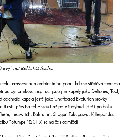
Barvy" natáčel Lukáš Sochor
talu, crossoveru a ambientního popu, kde se střetává temnota
nou dynamikou. Inspirací jsou jim kapely jako Deftones, Tool,
 odehrála kapela ještě jako Unaffected Evolution stovky
 FajtFestu přes Brutal Assault až po Všudybud. Hráli po boku
 There, the.switch, Bahrainn, Shogun Tokugawa, Killerpanda,
albu "Stumps "(2015) se na čas odmlčeli.