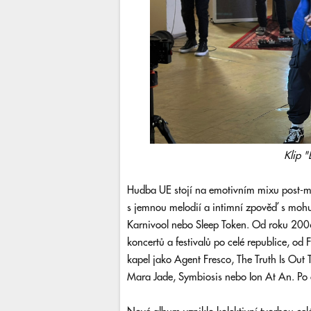
Klip "
Hudba UE stojí na emotivním mixu post-me
s jemnou melodií a intimní zpověď s mohut
Karnivool nebo Sleep Token. Od roku 2006
koncertů a festivalů po celé republice, od
kapel jako Agent Fresco, The Truth Is Out
Mara Jade, Symbiosis nebo Ion At An. Po 