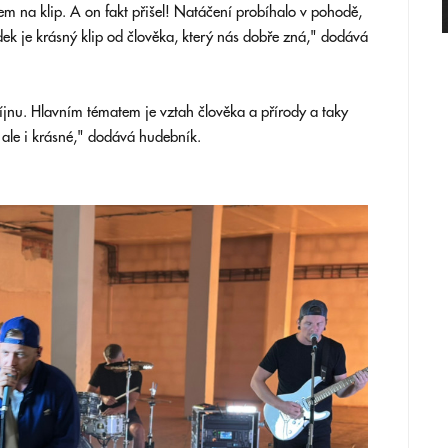
em na klip. A on fakt přišel! Natáčení probíhalo v pohodě,
k je krásný klip od člověka, který nás dobře zná," dodává
říjnu. Hlavním tématem je vztah člověka a přírody a taky
, ale i krásné," dodává hudebník.