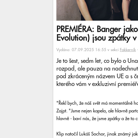
PREMIÉRA: Banger jako 
Evolution) jsou zpátky v
Vydáno: 07.09.2025 16:55 v sekci
Fakkerník
Je to šest, sedm let, co bylo o Un
rozpad, ale pauza na nadechnutí
pod zkráceným názvem UE a s češ
kterého vám v exkluzivní premiéře
"Řekl bych, že náš svět má momentálně hod
Zajpt. "Jsme nejen kapela, ale hlavně par
hlavně - baví nás, že jsme zpátky a že to 
Klip natočil Lukáš Sochor, jinak známý jak