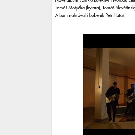
Nové album vzniklo kolektivní tvorbou celé
Tomáš Motyčka (kytara), Tomáš Slavětínský (
Album nahrával i bubeník Petr Hataš.