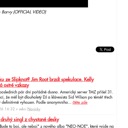
- Barvy (OFFICIAL VIDEO)
u ze Slipknot? Jim Root brzdí spekulace, Kelly
á ostré vzkazy
 posledních pár dní pořádně dusno. Americký server TMZ přišel 31.
cí, že měl být dlouholetý DJ a klávesista Sid Wilson po téměř třech
 definitivně vyhozen. Podle anonymního...
čtěte zde
6 16:32 v sekci
Novinky
 druhý singl z chystané desky
"Bude to boj, ale neboj" z nového alba "NEO-NOE", které vyjde na