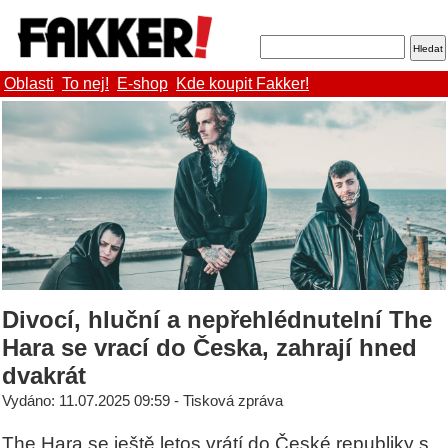
Oblasti
To nej!
E-shop
Kde koupit Fakker!
Divocí, hluční a nepřehlédnutelní The
Hara se vrací do Česka, zahrají hned
dvakrát
Vydáno: 11.07.2025 09:59 - Tisková zpráva
The Hara se ještě letos vrátí do České republiky s