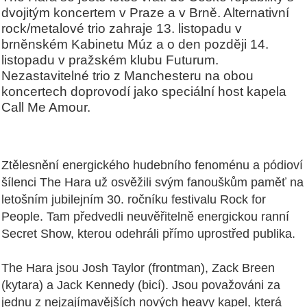
dvojitým koncertem v Praze a v Brně. Alternativní
rock/metalové trio zahraje 13. listopadu v
brněnském Kabinetu Múz a o den později 14.
listopadu v pražském klubu Futurum.
Nezastavitelné trio z Manchesteru na obou
koncertech doprovodí jako speciální host kapela
Call Me Amour.
Ztělesnění energického hudebního fenoménu a pódioví
šílenci The Hara už osvěžili svým fanouškům paměť na
letošním jubilejním 30. ročníku festivalu Rock for
People. Tam předvedli neuvěřitelně energickou ranní
Secret Show, kterou odehráli přímo uprostřed publika.
The Hara jsou Josh Taylor (frontman), Zack Breen
(kytara) a Jack Kennedy (bicí). Jsou považováni za
jednu z nejzajímavějších nových heavy kapel, která