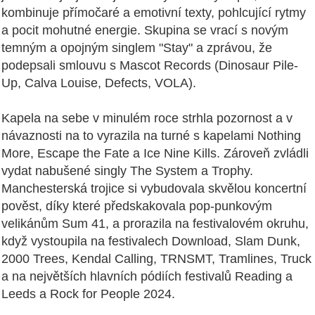
kombinuje přímočaré a emotivní texty, pohlcující rytmy
a pocit mohutné energie. Skupina se vrací s novým
temným a opojným singlem "Stay" a zprávou, že
podepsali smlouvu s Mascot Records (Dinosaur Pile-
Up, Calva Louise, Defects, VOLA).
Kapela na sebe v minulém roce strhla pozornost a v
návaznosti na to vyrazila na turné s kapelami Nothing
More, Escape the Fate a Ice Nine Kills. Zároveň zvládli
vydat nabušené singly The System a Trophy.
Manchesterská trojice si vybudovala skvělou koncertní
pověst, díky které předskakovala pop-punkovým
velikánům Sum 41, a prorazila na festivalovém okruhu,
když vystoupila na festivalech Download, Slam Dunk,
2000 Trees, Kendal Calling, TRNSMT, Tramlines, Truck
a na největších hlavních pódiích festivalů Reading a
Leeds a Rock for People 2024.