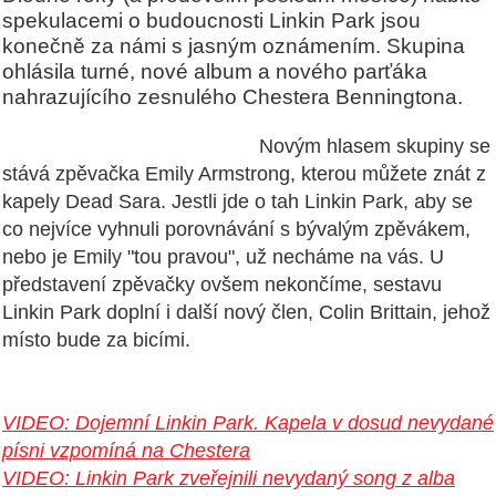
spekulacemi o budoucnosti Linkin Park jsou
konečně za námi s jasným oznámením. Skupina
ohlásila turné, nové album a nového parťáka
nahrazujícího zesnulého Chestera Benningtona.
Novým hlasem skupiny se
stává zpěvačka Emily Armstrong, kterou můžete znát z
kapely Dead Sara. Jestli jde o tah Linkin Park, aby se
co nejvíce vyhnuli porovnávání s bývalým zpěvákem,
nebo je Emily "tou pravou", už necháme na vás. U
představení zpěvačky ovšem nekončíme, sestavu
Linkin Park doplní i další nový člen, Colin Brittain, jehož
místo bude za bicími.
VIDEO: Dojemní Linkin Park. Kapela v dosud nevydané
písni vzpomíná na Chestera
VIDEO: Linkin Park zveřejnili nevydaný song z alba