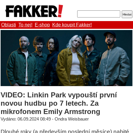
Oblasti
To nej!
E-shop
Kde koupit Fakker!
VIDEO: Linkin Park vypouští první
novou hudbu po 7 letech. Za
mikrofonem Emily Armstrong
Vydáno: 06.09.2024 08:49 - Ondra Weisbauer
Dlouhé roky (a především poslední měsíce) nabité