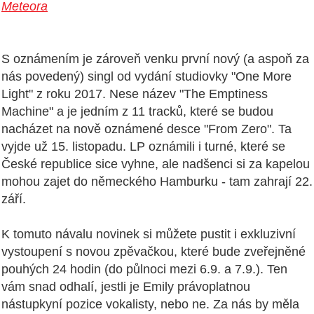
Meteora
S oznámením je zároveň venku první nový (a aspoň za
nás povedený) singl od vydání studiovky "One More
Light" z roku 2017. Nese název "The Emptiness
Machine" a je jedním z 11 tracků, které se budou
nacházet na nově oznámené desce "From Zero". Ta
vyjde už 15. listopadu. LP oznámili i turné, které se
České republice sice vyhne, ale nadšenci si za kapelou
mohou zajet do německého Hamburku - tam zahrají 22.
září.
K tomuto návalu novinek si můžete pustit i exkluzivní
vystoupení s novou zpěvačkou, které bude zveřejněné
pouhých 24 hodin (do půlnoci mezi 6.9. a 7.9.). Ten
vám snad odhalí, jestli je Emily právoplatnou
nástupkyní pozice vokalisty, nebo ne. Za nás by měla