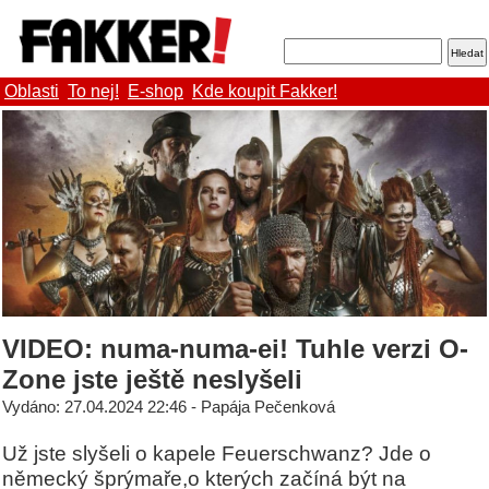
Oblasti
To nej!
E-shop
Kde koupit Fakker!
VIDEO: numa-numa-ei! Tuhle verzi O-
Zone jste ještě neslyšeli
Vydáno: 27.04.2024 22:46 - Papája Pečenková
Už jste slyšeli o kapele Feuerschwanz? Jde o
německý šprýmaře,o kterých začíná být na