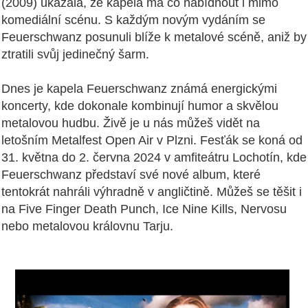
(2009) ukázala, že kapela má co nabídnout i mimo
komediální scénu. S každým novým vydáním se
Feuerschwanz posunuli blíže k metalové scéně, aniž by
ztratili svůj jedinečný šarm.
Dnes je kapela Feuerschwanz známá energickými
koncerty, kde dokonale kombinují humor a skvělou
metalovou hudbu. Živě je u nás můžeš vidět na
letošním Metalfest Open Air v Plzni. Fesťák se koná od
31. května do 2. června 2024 v amfiteátru Lochotín, kde
Feuerschwanz představí své nové album, které
tentokrát nahráli výhradně v angličtině. Můžeš se těšit i
na Five Finger Death Punch, Ice Nine Kills, Nervosu
nebo metalovou královnu Tarju.