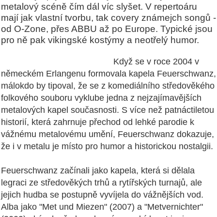
metalový scéně čím dál víc slyšet. V repertoáru
mají jak vlastní tvorbu, tak covery známejch songů -
od O-Zone, přes ABBU až po Europe. Typické jsou
pro ně pak vikingské kostýmy a neotřelý humor.
Když se v roce 2004 v
německém Erlangenu formovala kapela Feuerschwanz,
málokdo by tipoval, že se z komediálního středověkého
folkového souboru vyklube jedna z nejzajímavějších
metalových kapel současnosti. S více než patnáctiletou
historií, která zahrnuje přechod od lehké parodie k
vážnému metalovému umění, Feuerschwanz dokazuje,
že i v metalu je místo pro humor a historickou nostalgii.
Feuerschwanz začínali jako kapela, která si dělala
legraci ze středověkých trhů a rytířských turnajů, ale
jejich hudba se postupně vyvíjela do vážnějších vod.
Alba jako "Met und Miezen" (2007) a "Metvernichter"