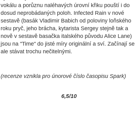
vokálu a porůznu naléhavých úrovní křiku pouští i do
dosud neprobádaných poloh. Infected Rain v nové
sestavě (basák Vladimir Babich od poloviny loňského
roku pryč, jeho brácha, kytarista Sergey stejně tak a
nově v sestavě basačka italského původu Alice Lane)
jsou na "Time" do jisté míry originální a sví. Začínají se
ale stávat trochu nečitelnými.
(recenze vznikla pro únorové číslo časopisu Spark)
6,5/10