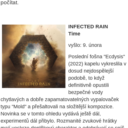
počítat.
INFECTED RAIN
Time
vyšlo: 9. února
Poslední fošna "Ecdysis"
(2022) kapelu vykreslila v
dosud nejdospělejší
podobě, to když
definitivně opustili
bezpečné vody
chytlavých a dobře zapamatovatelných vypalovaček
typu "Mold" a přešaltovali na složitější kompozice.
Novinka se v tomto ohledu vydává ještě dál,
experimentů dál přibylo. Rozmanité zvukové hrátky