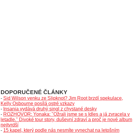
DOPORUČENÉ ČLÁNKY
-
Sid Wilson venku ze Slipknot? Jim Root brzdí spekulace,
Kelly Osbourne posílá ostré vzkazy
-
Insania vydává druhý singl z chystané desky
-
ROZHOVOR: Yonaka: "Ožrali jsme se s Idles a já zvracela v
letadle." Divoké tour story, duševní zdraví a proč je nové album
nejtvrdší
-
15 kapel, který podle nás nesmíte vynechat na letošním