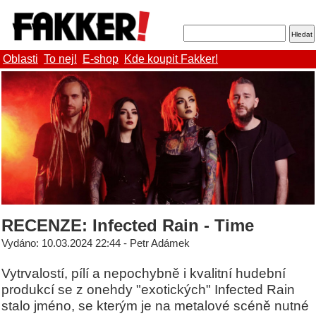
Oblasti
To nej!
E-shop
Kde koupit Fakker!
RECENZE: Infected Rain - Time
Vydáno: 10.03.2024 22:44 - Petr Adámek
Vytrvalostí, pílí a nepochybně i kvalitní hudební
produkcí se z onehdy "exotických" Infected Rain
stalo jméno, se kterým je na metalové scéně nutné