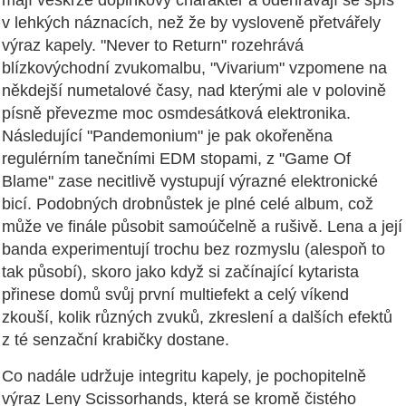
mají veskrze doplňkový charakter a odehrávají se spíš
v lehkých náznacích, než že by vysloveně přetvářely
výraz kapely. "Never to Return" rozehrává
blízkovýchodní zvukomalbu, "Vivarium" vzpomene na
někdejší numetalové časy, nad kterými ale v polovině
písně převezme moc osmdesátková elektronika.
Následující "Pandemonium" je pak okořeněna
regulérním tanečními EDM stopami, z "Game Of
Blame" zase necitlivě vystupují výrazné elektronické
bicí. Podobných drobnůstek je plné celé album, což
může ve finále působit samoúčelně a rušivě. Lena a její
banda experimentují trochu bez rozmyslu (alespoň to
tak působí), skoro jako když si začínající kytarista
přinese domů svůj první multiefekt a celý víkend
zkouší, kolik různých zvuků, zkreslení a dalších efektů
z té senzační krabičky dostane.
Co nadále udržuje integritu kapely, je pochopitelně
výraz Leny Scissorhands, která se kromě čistého