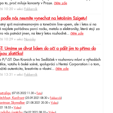
po to, proč miluje koncerty v Praze.
čtěte zde
6 10:20 v sekci
Fakkerník
 podle nás nesmíte vynechat na letošním Szigetu!
ěstný spíš mainstreamovým a tanečním line-upem, ale i letos si na
najdete pořádnou porci rocku, metalu a elektroniky, která stojí za
ro vás patnáct jmen, na který letos rozhodně...
čtěte zde
6 10:29 v sekci
Novinky
: Umíme se dívat lidem do očí a pálit jim to přímo do
jsou zlatíčka!
o P/\ST: Dan Kranich a Ivo Sedláček v rozhovoru mluví o výhodách
ce, vztahu k české scéně, spolupráci s Hentai Corporation i o tom,
itá autenticita, kreativita a vlastní...
čtěte zde
6 13:31 v sekci
Fakkerník
xtraligu
(07.05.2022 11:30 v
Foto
)
tchfoot, Konfront
(25.09.2021 08:30 v
Fakkerník
)
frontman Skywalker
(21.08.2021 20:30 v
Video
)
021 18:55 v
Video
)
árodního úspěchu
(24.02.2021 08:10 v
Video
)