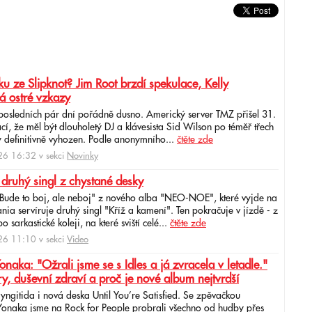
u ze Slipknot? Jim Root brzdí spekulace, Kelly
á ostré vzkazy
 posledních pár dní pořádně dusno. Americký server TMZ přišel 31.
cí, že měl být dlouholetý DJ a klávesista Sid Wilson po téměř třech
 definitivně vyhozen. Podle anonymního...
čtěte zde
6 16:32 v sekci
Novinky
 druhý singl z chystané desky
"Bude to boj, ale neboj" z nového alba "NEO-NOE", které vyjde na
ia servíruje druhý singl "Kříž a kamení". Ten pokračuje v jízdě - z
 sarkastické koleji, na které sviští celé...
čtěte zde
6 11:10 v sekci
Video
ka: "Ožrali jsme se s Idles a já zvracela v letadle."
ry, duševní zdraví a proč je nové album nejtvrdší
aryngitida i nová deska Until You’re Satisfied. Se zpěvačkou
 Yonaka jsme na Rock for People probrali všechno od hudby přes