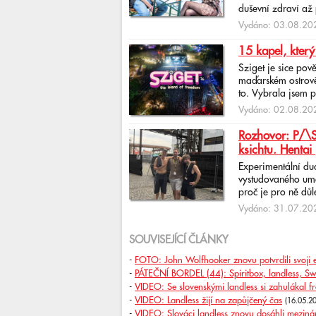
duševní zdraví až 
Vydáno: 03.08.202
15 kapel, který
Sziget je sice pov
maďarském ostrově 
to. Vybrala jsem p
Vydáno: 02.08.202
Rozhovor: P/\ST
ksichtu. Hentai 
Experimentální du
vystudovaného uměl
proč je pro ně důlež
Vydáno: 31.07.202
SOUVISEJÍCÍ ČLÁNKY
-
FOTO: John Wolfhooker znovu potvrdili svoji e
-
PÁTEČNÍ BORDEL (44): Spiritbox, landless, Swi
-
VIDEO: Se slovenskými landless si zahulákal 
-
VIDEO: Landless žijí na zapůjčený čas
(16.05.2
-
VIDEO: Slováci landless znovu dosáhli mezin