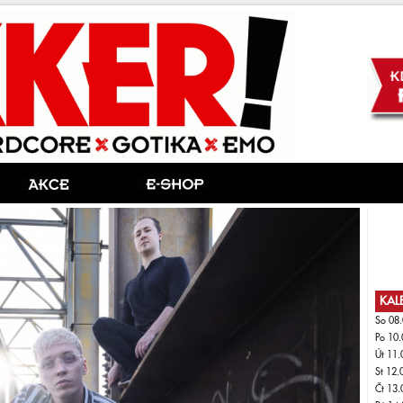
KAL
So 08.
Po 10.
Út 11.
St 12.
Čt 13.