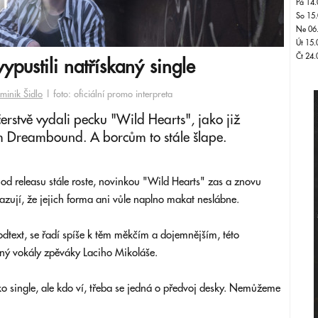
Pá 14.
So 15.
Ne 06
Út 15.
Čt 24.
ypustili natřískaný single
minik Šidlo
| foto: oficiální promo interpreta
čerstvě vydali pecku "Wild Hearts", jako již
em Dreambound. A borcům to stále šlape.
 od releasu stále roste, novinkou "Wild Hearts" zas a znovu
kazují, že jejich forma ani vůle naplno makat neslábne.
dtext, se řadí spíše k těm měkčím a dojemnějším, této
žený vokály zpěváky Laciho Mikoláše.
o single, ale kdo ví, třeba se jedná o předvoj desky. Nemůžeme