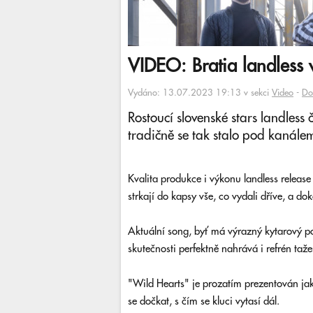
VIDEO: Bratia landless v
Vydáno: 13.07.2023 19:13 v sekci
Video
-
Do
Rostoucí slovenské stars landless 
tradičně se tak stalo pod kanál
Kvalita produkce i výkonu landless release
strkají do kapsy vše, co vydali dříve, a do
Aktuální song, byť má výrazný kytarový po
skutečnosti perfektně nahrává i refrén ta
"Wild Hearts" je prozatím prezentován jak
se dočkat, s čím se kluci vytasí dál.