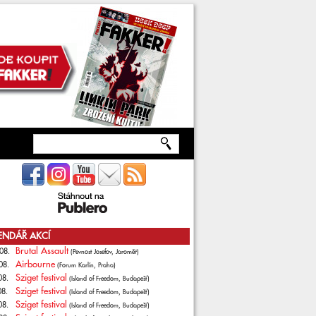
ENDÁŘ AKCÍ
Brutal Assault
08.
(Pevnost Josefov, Jaroměř)
Airbourne
08.
(Forum Karlín, Praha)
Sziget festival
08.
(Island of Freedom, Budapešť)
Sziget festival
08.
(Island of Freedom, Budapešť)
Sziget festival
08.
(Island of Freedom, Budapešť)