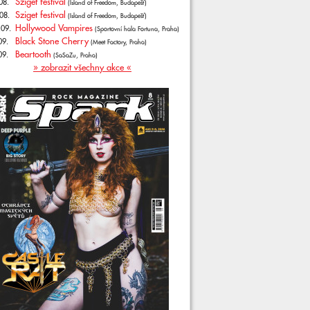
Sziget festival
08.
(Island of Freedom, Budapešť)
Sziget festival
08.
(Island of Freedom, Budapešť)
Hollywood Vampires
.09.
(Sportovní hala Fortuna, Praha)
Black Stone Cherry
09.
(Meet Factory, Praha)
Beartooth
09.
(SaSaZu, Praha)
» zobrazit všechny akce «