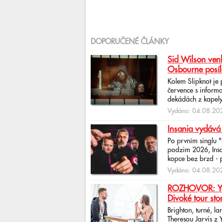
DOPORUČENÉ ČLÁNKY
Sid Wilson venk
Osbourne posíl
Kolem Slipknot je
července s informa
dekádách z kapely
Vydáno: 04.08.202
Insania vydává
Po prvním singlu 
podzim 2026, Insan
kopce bez brzd - po
Vydáno: 04.08.202
ROZHOVOR: Yona
Divoké tour sto
Brighton, turné, l
Theresou Jarvis z