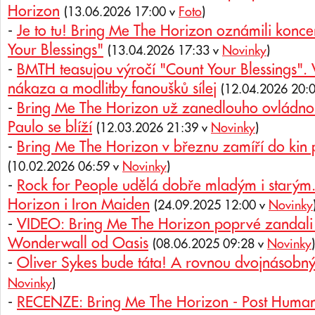
Horizon
(13.06.2026 17:00 v
Foto
)
-
Je to tu! Bring Me The Horizon oznámili koncer
Your Blessings"
(13.04.2026 17:33 v
Novinky
)
-
BMTH teasujou výročí "Count Your Blessings". 
nákaza a modlitby fanoušků sílej
(12.04.2026 20:
-
Bring Me The Horizon už zanedlouho ovládnou 
Paulo se blíží
(12.03.2026 21:39 v
Novinky
)
-
Bring Me The Horizon v březnu zamíří do kin 
(10.02.2026 06:59 v
Novinky
)
-
Rock for People udělá dobře mladým i starým.
Horizon i Iron Maiden
(24.09.2025 12:00 v
Novinky
-
VIDEO: Bring Me The Horizon poprvé zandali
Wonderwall od Oasis
(08.06.2025 09:28 v
Novinky
)
-
Oliver Sykes bude táta! A rovnou dvojnásobn
Novinky
)
-
RECENZE: Bring Me The Horizon - Post Huma