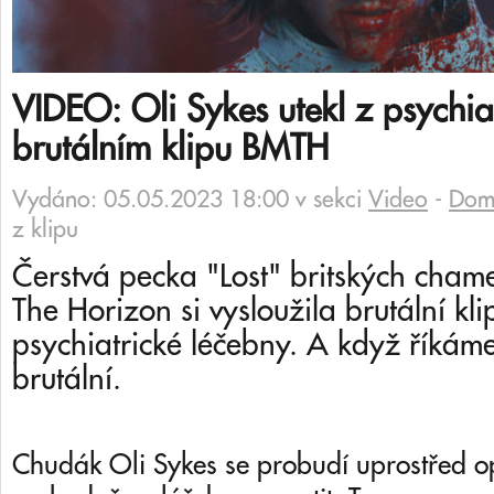
VIDEO: Oli Sykes utekl z psychiat
brutálním klipu BMTH
Vydáno: 05.05.2023 18:00 v sekci
Video
-
Domi
z klipu
Čerstvá pecka "Lost" britských cham
The Horizon si vysloužila brutální kli
psychiatrické léčebny. A když říkáme
brutální.
Chudák Oli Sykes se probudí uprostřed 