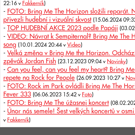
22:16 v
Fakkerník
)
-
FOTO: Bring Me The Horizon složili reparát. 
přivezli hudební i vizuální skvost
(15.06.2024 09:3
-
TOP HUDEBNÍ AKCE 2023 podle Papáji
(03.0
-
VIDEO: Návrat k Sempiternal? Bring Me The Ho
song
(10.01.2024 20:44 v
Video
)
-
Velká změna v Bring Me the Horizon. Odchází
zpěvák Jordan Fish
(23.12.2023 09:04 v
Novinky
)
-
Can you feel, can you feel my heart? Bring Me 
repete na Rock for People
(26.09.2023 10:27 v
Nov
-
FOTO: Rock im Park ovládli Bring Me The Hori
Fever 333
(06.06.2023 15:42 v
Foto
)
-
FOTO: Bring Me The úžasnej koncert
(08.02.20
-
Únor nás semele! Šest velkých koncertů v osmi
v
Fakkerník
)