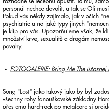
rozhodně se léčebnu opustit. To mu, samo
personál nechce dovolit, a tak se Oli musí 
Pokud vás někdy zajímalo, jak v očích 
psychiatrie a na jaké typy jiných "nemocný
je klip pro vás. Upozorňujeme však, že klip
množství krve, sexualitě a drogám nemuse
povahy.
FOTOGALERIE: Bring Me The úžasnej k
Song "Lost" jako takový jako by byl zado
všechny rohy fanouškovské základny Ho
přes emo hard-rock po metalcore si proj