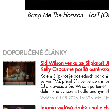
Bring Me The Horizon - LosT (Of
DOPORUČENÉ ČLÁNKY
Sid Wilson venku ze Slipknot? J
Kelly Osbourne posílá ostré vzk
Kolem Slipknot je posledních pár dn
server TMZ přišel 31. července s info
DJ a klávesista Sid Wilson po téměř 
definitivně vyhozen. Podle anonymní
Vydáno: 04.08.2026 16:32 v sekci
No
Insania vydává druhý singl z c