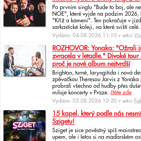
Po prvním singlu "Bude to boj, ale 
NOE", které vyjde na podzim 2026, In
"Kříž a kamení". Ten pokračuje v jíz
sarkastické koleji, na které sviští celé.
Vydáno: 04.08.2026 11:10 v sekci
Vi
ROZHOVOR: Yonaka: "Ožrali jsm
zvracela v letadle." Divoké tour 
proč je nové album nejtvrdší
Brighton, turné, laryngitida i nová de
zpěvačkou Theresou Jarvis z Yonaka 
probrali všechno od hudby přes dušev
miluje koncerty v Praze.
čtěte zde
Vydáno: 03.08.2026 10:20 v sekci
Fa
15 kapel, který podle nás nesmí
Szigetu!
Sziget je sice pověstný spíš mainstr
upem, ale i letos si na maďarském os