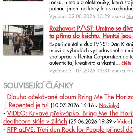
rocku, metalu a elektroniky, která sto
patnáct jmen, na který letos rozhodně
Vydáno: 02.08.2026 10:29 v sekci
No
Rozhovor: P/\ST: Umíme se dívat
to přímo do ksichtu. Hentai jsou 
Experimentální duo P/\ST: Dan Krani
mluví o výhodách vystudovaného uměl
spolupráci s Hentai Corporation i o t
autenticita, kreativita a vlastní...
čtěte
Vydáno: 31.07.2026 13:31 v sekci
Fa
SOUVISEJÍCÍ ČLÁNKY
-
Dlouho očekávané album Bring Me The Horizon
| Repented je tu!
(10.07.2026 16:16 v
Novinky
)
-
VIDEO: Krvavé překvápko. Bring Me The Hori
deathcore stále v žilách
(25.06.2026 19:39 v
Video
)
-
RFP aLIVE: Třetí den Rock for People přinesl d