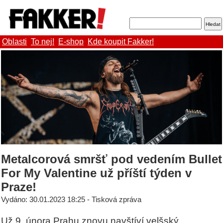
Oblasti
To nej!
E-shop
Kde koupit Fakker!
Metalcorová smršť pod vedením Bullet
For My Valentine už příští týden v
Praze!
Vydáno: 30.01.2023 18:25 - Tisková zpráva
Už 9. února Prahu znovu navštíví velšský