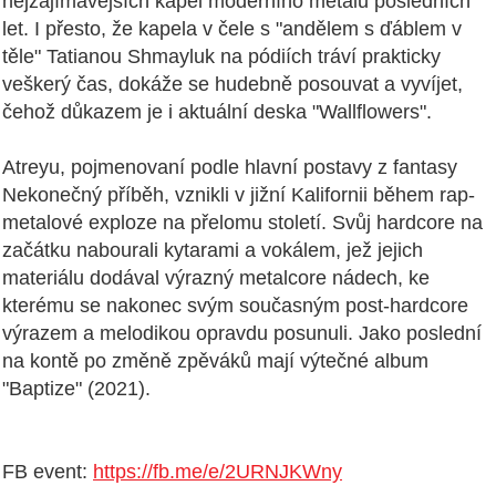
nejzajímavějších kapel moderního metalu posledních
let. I přesto, že kapela v čele s "andělem s ďáblem v
těle" Tatianou Shmayluk na pódiích tráví prakticky
veškerý čas, dokáže se hudebně posouvat a vyvíjet,
čehož důkazem je i aktuální deska "Wallflowers".
Atreyu, pojmenovaní podle hlavní postavy z fantasy
Nekonečný příběh, vznikli v jižní Kalifornii během rap-
metalové exploze na přelomu století. Svůj hardcore na
začátku nabourali kytarami a vokálem, jež jejich
materiálu dodával výrazný metalcore nádech, ke
kterému se nakonec svým současným post-hardcore
výrazem a melodikou opravdu posunuli. Jako poslední
na kontě po změně zpěváků mají výtečné album
"Baptize" (2021).
FB event:
https://fb.me/e/2URNJKWny