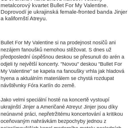
metalcorový kvartet Bullet For My Valentine.
Doprovodí je ukrajinská female-fronted banda Jinjer
a kalifornští Atreyu.
Bullet For My Valentine si na prodejnost nosičů ani
nezájem fanoušků nemohou stěžovat. S dnes už
předposlední úspěšnou deskou se přesunuli do arén a
odjeli ty největší koncerty. "Novou" deskou "Bullet For
My Valentine" se kapela na fanoušky vrhla jak hladová
hyena a aktuálním materiálem se chystá rozdupat
návštěvnky Fóra Karlín do země.
Jako velmi speciální hosté na koncertě vystoupí
ukrajinští Jinjer a Američané Atreyu! Jinjer jsou díky
neúnavné práci, nepřetržitému koncertování a kritikou
oceňovaným nahrávkám bezpochyby jednou z