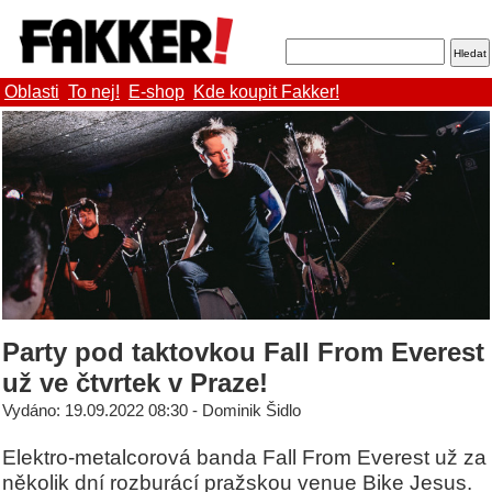
Oblasti
To nej!
E-shop
Kde koupit Fakker!
Party pod taktovkou Fall From Everest
už ve čtvrtek v Praze!
Vydáno: 19.09.2022 08:30 - Dominik Šidlo
Elektro-metalcorová banda Fall From Everest už za
několik dní rozburácí pražskou venue Bike Jesus.