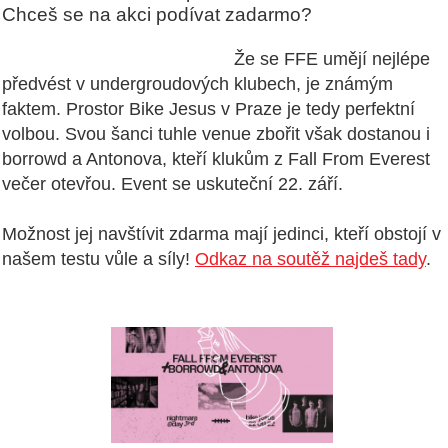
Chceš se na akci podívat zadarmo?
Že se FFE umějí nejlépe
předvést v undergroudových klubech, je známým
faktem. Prostor Bike Jesus v Praze je tedy perfektní
volbou. Svou šanci tuhle venue zbořit však dostanou i
borrowd a Antonova, kteří klukům z Fall From Everest
večer otevřou. Event se uskuteční 22. září.
Možnost jej navštívit zdarma mají jedinci, kteří obstojí v
našem testu vůle a síly!
Odkaz na soutěž najdeš tady
.