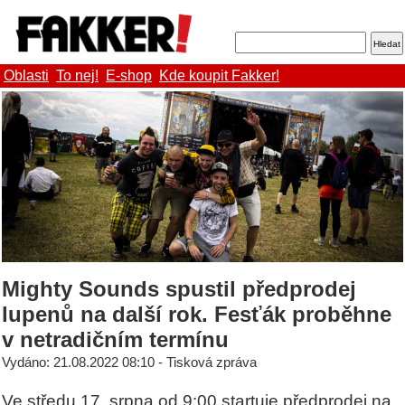
Oblasti
To nej!
E-shop
Kde koupit Fakker!
Mighty Sounds spustil předprodej
lupenů na další rok. Fesťák proběhne
v netradičním termínu
Vydáno: 21.08.2022 08:10 - Tisková zpráva
Ve středu 17. srpna od 9:00 startuje předprodej na