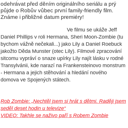
odehrávat před děním originálního seriálu a prý
půjde o Robův vůbec první family-friendly film.
Známe i přibližné datum premiéry!
Ve filmu se ukáže Jeff
Daniel Phillips v roli Hermana, Sheri Moon-Zombie (tu
bychom vážně nečekali...) jako Lily a Daniel Roebuck
jakožto Děda Munster (otec Lily). Filmové zpracování
sitcomu vypráví o snaze upírky Lily najít lásku v rodné
Transylvánii, kde narazí na Frankensteinovo monstrum
- Hermana a jejich stěhování a hledání nového
domova ve Spojených státech.
Rob Zombie: „Nechtěl jsem si hrát s dětmi. Raději jsem
seděl deset hodin u televize“
VIDEO: Takhle se naživo paří s Robem Zombie