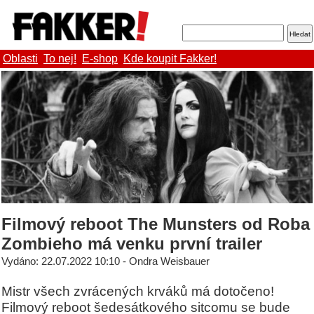
Oblasti
To nej!
E-shop
Kde koupit Fakker!
Filmový reboot The Munsters od Roba
Zombieho má venku první trailer
Vydáno: 22.07.2022 10:10 - Ondra Weisbauer
Mistr všech zvrácených krváků má dotočeno!
Filmový reboot šedesátkového sitcomu se bude