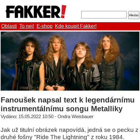
Oblasti
To nej!
E-shop
Kde koupit Fakker!
Fanoušek napsal text k legendárnímu
instrumentálnímu songu Metalliky
Vydáno: 15.05.2022 10:50 - Ondra Weisbauer
Jak už titulní obrázek napovídá, jedná se o pecku z
druhé fošny "Ride The Lightning" z roku 1984.