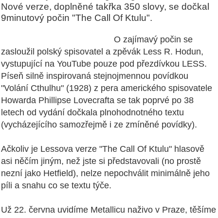
Nové verze, doplněné takřka 350 slovy, se dočkal
9minutový počin "The Call Of Ktulu".
O zajímavý počin se
zasloužil polský spisovatel a zpěvák Less R. Hodun,
vystupující na YouTube pouze pod přezdívkou LESS.
Píseň silně inspirovaná stejnojmennou povídkou
"Volání Cthulhu" (1928) z pera amerického spisovatele
Howarda Phillipse Lovecrafta se tak poprvé po 38
letech od vydání dočkala plnohodnotného textu
(vycházejícího samozřejmě i ze zmíněné povídky).
Ačkoliv je Lessova verze "The Call Of Ktulu" hlasově
asi něčím jiným, než jste si představovali (no prostě
nezní jako Hetfield), nelze nepochválit minimálně jeho
píli a snahu co se textu týče.
Už 22. června uvidíme Metallicu naživo v Praze, těšíme