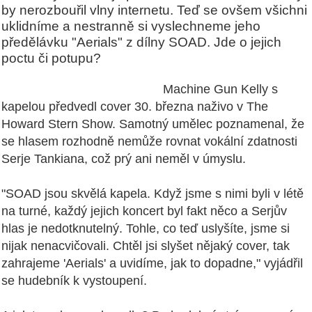
by nerozbouřil vlny internetu. Teď se ovšem všichni
uklidníme a nestranně si vyslechneme jeho
předělávku "Aerials" z dílny SOAD. Jde o jejich
poctu či potupu?
Machine Gun Kelly s
kapelou předvedl cover 30. března naživo v The
Howard Stern Show. Samotný umělec poznamenal, že
se hlasem rozhodně nemůže rovnat vokální zdatnosti
Serje Tankiana, což prý ani neměl v úmyslu.
"SOAD jsou skvělá kapela. Když jsme s nimi byli v létě
na turné, každý jejich koncert byl fakt něco a Serjův
hlas je nedotknutelný. Tohle, co teď uslyšíte, jsme si
nijak nenacvičovali. Chtěl jsi slyšet nějaký cover, tak
zahrajeme 'Aerials' a uvidíme, jak to dopadne," vyjádřil
se hudebník k vystoupení.