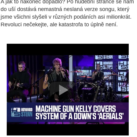
A jak to nakonec dopadlo? Po hudební stránce se nám
do uší dostává nemastná neslaná verze songu, který
jsme všichni slyšeli v různých podáních asi milionkrát.
Revoluci nečekejte, ale katastrofa to úplně není.