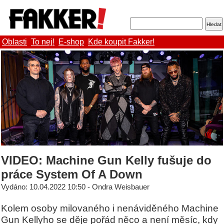
Oblasti
To nej!
E-shop
Kde koupit Fakker!
VIDEO: Machine Gun Kelly fušuje do
práce System Of A Down
Vydáno: 10.04.2022 10:50 - Ondra Weisbauer
Kolem osoby milovaného i nenáviděného Machine
Gun Kellyho se děje pořád něco a není měsíc, kdy