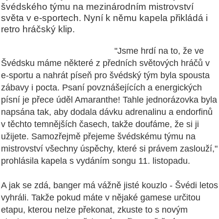
švédského týmu na mezinárodním mistrovství
světa v e-sportech. Nyní k němu kapela přikládá i
retro hráčský klip.
"Jsme hrdí na to, že ve
Švédsku máme některé z předních světových hráčů v
e-sportu a nahrát píseň pro švédský tým byla spousta
zábavy i pocta. Psaní povznášejících a energických
písní je přece úděl Amaranthe! Tahle jednorázovka byla
napsána tak, aby dodala dávku adrenalinu a endorfinů
v těchto temnějších časech, takže doufáme, že si ji
užijete. Samozřejmě přejeme švédskému týmu na
mistrovství všechny úspěchy, které si právem zaslouží,"
prohlásila kapela s vydáním songu 11. listopadu.
A jak se zdá, banger má vážně jisté kouzlo - Švédi letos
vyhráli. Takže pokud máte v nějaké gamese určitou
etapu, kterou nelze překonat, zkuste to s novým