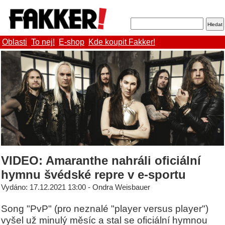
Oblasti
To nej!
E-shop
Kde koupit Fakker!
VIDEO: Amaranthe nahráli oficiální
hymnu švédské repre v e-sportu
Vydáno: 17.12.2021 13:00 - Ondra Weisbauer
Song "PvP" (pro neznalé "player versus player")
vyšel už minulý měsíc a stal se oficiální hymnou