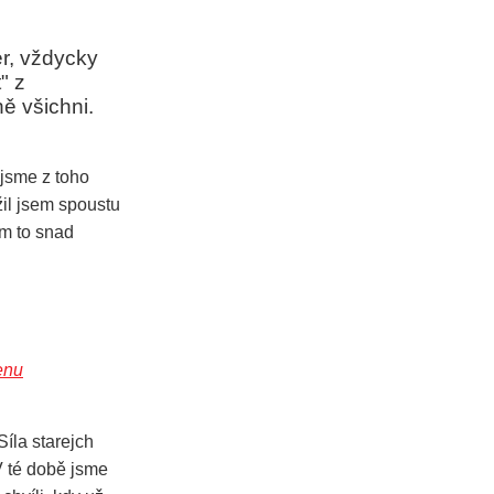
er, vždycky
" z
ně všichni.
 jsme z toho
žil jsem spoustu
ám to snad
enu
Síla starejch
 V té době jsme