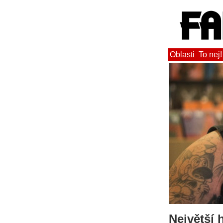
Oblasti
To nej!
Největší 