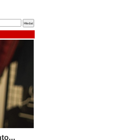
to...