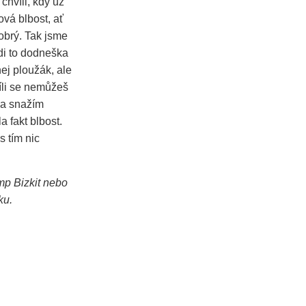
chvíli, kdy už
ová blbost, ať
dobrý. Tak jsme
idi to dodneška
nej ploužák, ale
víli se nemůžeš
da snažím
a fakt blbost.
s tím nic
mp Bizkit nebo
ku.