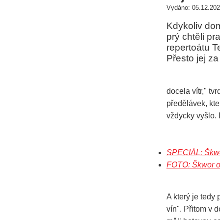
Vydáno: 05.12.202
Kdykoliv dom
prý chtěli p
repertoátu Te
Přesto jej za
docela vítr," t
předělávek, kte
vždycky vyšlo.
SPECIÁL: Škwor
FOTO: Škwor ode
A který je tedy 
vín". Přitom v 