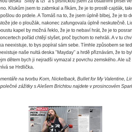
lou desku "Sliby & lži" a s písničkou jsem za ostatními přišel ve 
no. Klukům jsem to zabrnkal a říkám, že je to prostě cajdák, tak
 pošlou do prdele. A Tomáš na to, že jsem úplně blbej, že je to 
řestože jde o ploužák, nakonec zafungovala úplně neskutečně. L
Spoustu kapel by možná řeklo, že je to nebaví hrát, že je to posra
 koncertech pořád chtějí slyšet, proč bychom to nehráli. A v tu ch
ička neexistuje, to bys popíral sám sebe. Tímhle způsobem se te
neexistuje naše nultá deska "Mayday" a hrdě přiznávám, že to byl
ejm dětem bych ji nejradši vymazal z povrchu zemského. Ale už 
ívá se Hrdlička.
entáře na tvorbu Korn, Nickelback, Bullet for My Valentine, Li
polečné zážitky s Alešem Brichtou najdete v prosincovém Spar