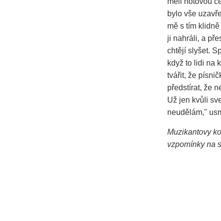
měli hotovou ce
bylo vše uzavře
mě s tím klidně
ji nahráli, a p
chtějí slyšet. 
když to lidi na
tvářit, že písn
předstírat, že 
Už jen kvůli sv
neudělám," usm
Muzikantovy kom
vzpomínky na s