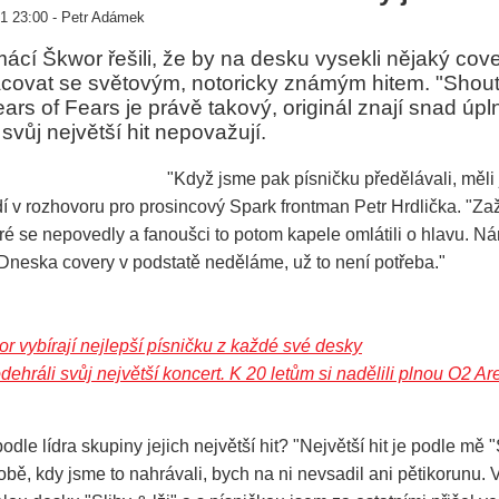
1 23:00 - Petr Adámek
ácí Škwor řešili, že by na desku vysekli nějaký cov
racovat se světovým, notoricky známým hitem. "Shout
ars of Fears je právě takový, originál znají snad úpl
 svůj největší hit nepovažují.
"Když jsme pak písničku předělávali, měli
vrdí v rozhovoru pro prosincový Spark frontman Petr Hrdlička. "Za
ré se nepovedly a fanoušci to potom kapele omlátili o hlavu. N
 Dneska covery v podstatě neděláme, už to není potřeba."
 vybírají nejlepší písničku z každé své desky
hráli svůj největší koncert. K 20 letům si nadělili plnou O2 Ar
podle lídra skupiny jejich největší hit? "Největší hit je podle mě "
době, kdy jsme to nahrávali, bych na ni nevsadil ani pětikorunu.