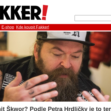
E-shop
Kde koupit Fakker!
hit Škwor? Podle Petra Hrdličky je to ten