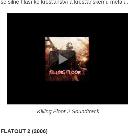
se silně hlásí ke křesťanství a křesťanskému metalu.
Killing Floor 2 Soundtrack
FLATOUT 2 (2006)