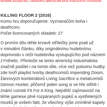
KILLING FLOOR 2 (2016)
Komu hru doporučujeme: Vyznavačům boha i
deathcoru
Počet licencovaných skladeb: 27
O prvním dílu téhle krvavé střílečky jsme psali už
v minulém článku, díky originálnímu hudebnímu
doprovodu v režii hudebníka vystupujícího pod názvem
zYnthetic. Přestože se tento americký industrialista
značně podílel i na tomto díle, více než polovinu hudby
zde tvoří playlist tvorby deathcoristů Impending Doom,
žánrových kombinátorů Living Sacrifice a metalcoristů
Demon Hunter, přičemž jeden song si ve hře střihli i
známí coristé Fit For A King. Největší zajímavostí na
téhle gamese plné rozpáraných pupků a vystřelených
mozků je ovšem fakt, že všechny výše zmíněné kapely