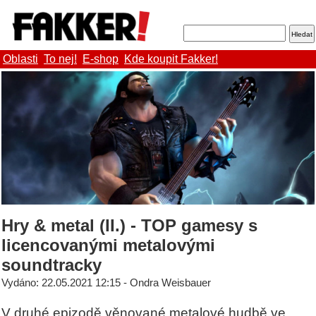
Oblasti
To nej!
E-shop
Kde koupit Fakker!
Hry & metal (II.) - TOP gamesy s
licencovanými metalovými
soundtracky
Vydáno: 22.05.2021 12:15 - Ondra Weisbauer
V druhé epizodě věnované metalové hudbě ve