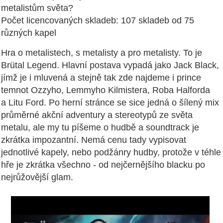
metalistům světa?
Počet licencovaných skladeb: 107 skladeb od 75
různých kapel
Hra o metalistech, s metalisty a pro metalisty. To je
Brütal Legend. Hlavní postava vypadá jako Jack Black,
jímž je i mluvená a stejně tak zde najdeme i prince
temnot Ozzyho, Lemmyho Kilmistera, Roba Halforda
a Litu Ford. Po herní stránce se sice jedná o šílený mix
průměrné akční adventury a stereotypů ze světa
metalu, ale my tu píšeme o hudbě a soundtrack je
zkrátka impozantní. Nemá cenu tady vypisovat
jednotlivé kapely, nebo podžánry hudby, protože v téhle
hře je zkrátka všechno - od nejčernějšího blacku po
nejrůžovější glam.