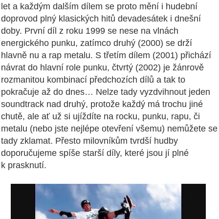
let a každým dalším dílem se proto mění i hudební
doprovod plný klasických hitů devadesátek i dnešní
doby. První díl z roku 1999 se nese na vlnách
energického punku, zatímco druhý (2000) se drží
hlavně nu a rap metalu. S třetím dílem (2001) přichází
návrat do hlavní role punku, čtvrtý (2002) je žánrově
rozmanitou kombinací předchozích dílů a tak to
pokračuje až do dnes… Nelze tady vyzdvihnout jeden
soundtrack nad druhý, protože každý má trochu jiné
chutě, ale ať už si ujíždíte na rocku, punku, rapu, či
metalu (nebo jste nejlépe otevření všemu) nemůžete se
tady zklamat. Přesto milovníkům tvrdší hudby
doporučujeme spíše starší díly, které jsou jí plné
k prasknutí.