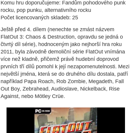
Komu hru doporučujeme: Fandům pohodového punk
rocku, pop punku, alternativního rocku
Počet licencovaných skladeb: 25
Ještě před 4. dílem (nenechte se zmást názvem
FlatOut 3: Chaos & Destruction, opravdu se jedná o
čtvrtý díl série), hodnoceným jako nejhorší hra roku
2011, byla závodně demoliční série FlatOut vnímána
více než kladně, přičemž právě hudební doprovod
prvních tří dílů pomohl k její nezapomenutelnosti. Mezi
největší jména, která se do druhého dílu dostala, patří
například Papa Roach, Rob Zombie, Megadeth, Fall
Out Boy, Zebrahead, Audioslave, Nickelback, Rise
Against, nebo Mötley Crüe.