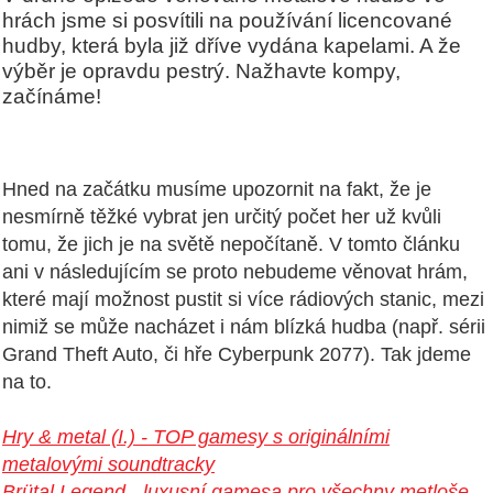
hrách jsme si posvítili na používání licencované
hudby, která byla již dříve vydána kapelami. A že
výběr je opravdu pestrý. Nažhavte kompy,
začínáme!
Hned na začátku musíme upozornit na fakt, že je
nesmírně těžké vybrat jen určitý počet her už kvůli
tomu, že jich je na světě nepočítaně. V tomto článku
ani v následujícím se proto nebudeme věnovat hrám,
které mají možnost pustit si více rádiových stanic, mezi
nimiž se může nacházet i nám blízká hudba (např. sérii
Grand Theft Auto, či hře Cyberpunk 2077). Tak jdeme
na to.
Hry & metal (I.) - TOP gamesy s originálními
metalovými soundtracky
Brütal Legend - luxusní gamesa pro všechny metloše