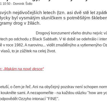
1 10:50 - Dominik Šidlo
vých nejdivočejších letech (tzn. asi dvě stě let zpát
ždycky byl vysmátým sluníčkem s potměšilým šklebem
ogramy drog v žilách.
Drogový konzument všeho druhu nejvíc vá
tech po odchodu z Black Sabbath. V té době se odehrálo i inte
ně v roce 1982. A narovinu... vidět zmaštěnýho a vytlemenýho Oz
lasů, to je zážitek na celej život.
: „Makám na nové desce“
etuší, o čem je řeč. Ani na obyčejný pozdrav není schopen nor
 koukněte sami. A nezapomeňte - na každou otázku "how are y
odpovědět Ozzyho intonací "FINE".