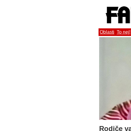
Oblasti
To nej!
Rodiče v