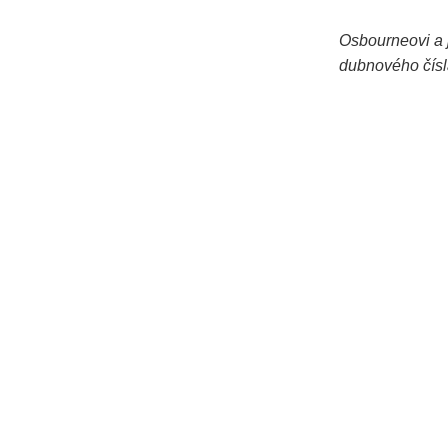
Osbourneovi a j
dubnového čísla