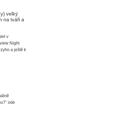
ky) velký
 na tváři a
lel v
rview Night
zyho a ještě k
málně
ou?" ode