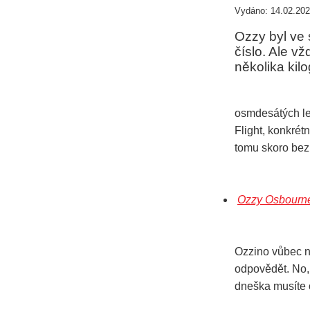
Vydáno: 14.02.202
Ozzy byl ve s
číslo. Ale v
několika kil
osmdesátých le
Flight, konkrét
tomu skoro bez v
Ozzy Osbourne
Ozzino vůbec n
odpovědět. No,
dneška musíte 