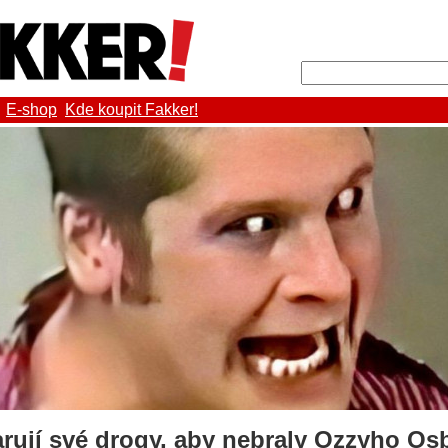
E-shop
Kde koupit Fakker!
arují své drogy, aby nebraly Ozzyho O