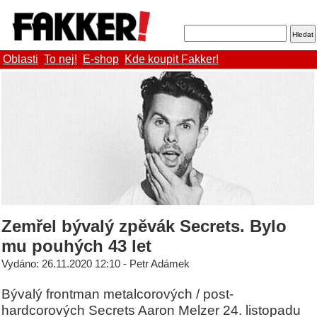
Oblasti
To nej!
E-shop
Kde koupit Fakker!
Zemřel bývalý zpěvák Secrets. Bylo
mu pouhých 43 let
Vydáno: 26.11.2020 12:10 - Petr Adámek
Bývalý frontman metalcorových / post-
hardcorových Secrets Aaron Melzer 24. listopadu