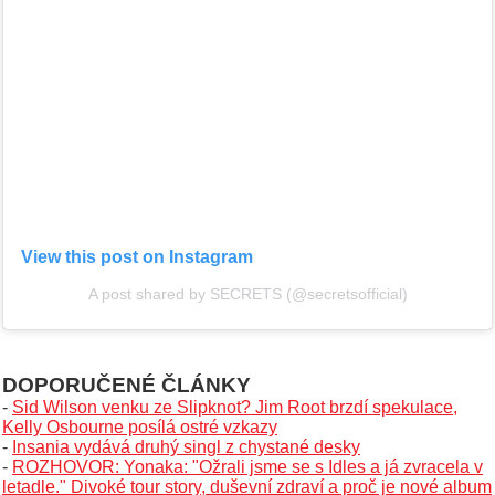
View this post on Instagram
A post shared by SECRETS (@secretsofficial)
DOPORUČENÉ ČLÁNKY
-
Sid Wilson venku ze Slipknot? Jim Root brzdí spekulace,
Kelly Osbourne posílá ostré vzkazy
-
Insania vydává druhý singl z chystané desky
-
ROZHOVOR: Yonaka: "Ožrali jsme se s Idles a já zvracela v
letadle." Divoké tour story, duševní zdraví a proč je nové album