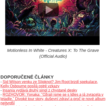
Motionless In White - Creatures X: To The Grave
(Official Audio)
DOPORUČENÉ ČLÁNKY
-
Sid Wilson venku ze Slipknot? Jim Root brzdí spekulace,
Kelly Osbourne posílá ostré vzkazy
-
Insania vydává druhý singl z chystané desky
-
ROZHOVOR: Yonaka: "Ožrali jsme se s Idles a já zvracela v
letadle." Divoké tour story, duševní zdraví a proč je nové album
nejtvrdší