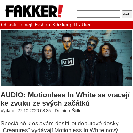
Oblasti
To nej!
E-shop
Kde koupit Fakker!
AUDIO: Motionless In White se vracejí
ke zvuku ze svých začátků
Vydáno: 27.10.2020 08:35 - Dominik Šidlo
Speciálně k oslavám desíti let debutové desky
"Creatures" vydávají Motionless In White nový