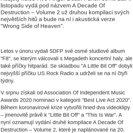
listopadu vydá pod názvem A Decade Of
Destruction – Volume 2 už druhou kompilaci svých
největších hitů a bude na ní i akustická verze
"Wrong Side of Heaven".
Letos v únoru vydali 5DFP své osmé studiové album
"F8", se kterým válcovali s Megadeth koncertní haly, ale
také příčky hitparád. Se skladbou "A Little Bit Off" dobyli
nejvyšší příčku US Rock Radio a udrželi se na ní čtyři
týdny.
V srpnu získali od Association Of Independent Music
Awards 2020 nominaci v kategorii "Best Live Act 2020".
Během koronavirové krize vytvořili hned dva videoklipy
– jmenovitě právě k "Little Bit Off" a "This Is War". A
nyní oznamují vydání druhé kompilace A Decade Of
Destruction – Volume 2, které je naplánované na 20.