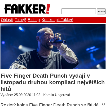
Oblasti
To nej!
E-shop
Kde koupit Fakker!
Five Finger Death Punch vydají v
listopadu druhou kompilaci největších
hitů
Vydáno: 25.09.2020 11:02 - Kamila Ungerová
Rozjetý kolos Five Finger Death Punch se řítí dál. V