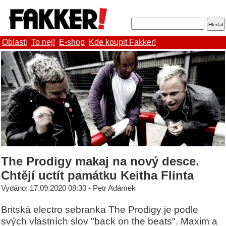
Oblasti
To nej!
E-shop
Kde koupit Fakker!
The Prodigy makaj na nový desce.
Chtějí uctít památku Keitha Flinta
Vydáno: 17.09.2020 08:30 - Petr Adámek
Britská electro sebranka The Prodigy je podle
svých vlastních slov "back on the beats". Maxim a