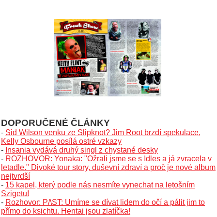
DOPORUČENÉ ČLÁNKY
-
Sid Wilson venku ze Slipknot? Jim Root brzdí spekulace,
Kelly Osbourne posílá ostré vzkazy
-
Insania vydává druhý singl z chystané desky
-
ROZHOVOR: Yonaka: "Ožrali jsme se s Idles a já zvracela v
letadle." Divoké tour story, duševní zdraví a proč je nové album
nejtvrdší
-
15 kapel, který podle nás nesmíte vynechat na letošním
Szigetu!
-
Rozhovor: P/\ST: Umíme se dívat lidem do očí a pálit jim to
přímo do ksichtu. Hentai jsou zlatíčka!