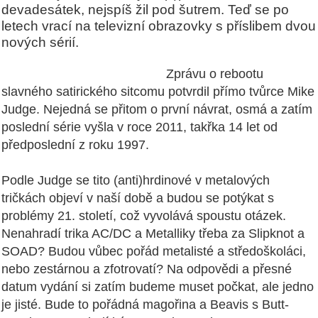
devadesátek, nejspíš žil pod šutrem. Teď se po
letech vrací na televizní obrazovky s příslibem dvou
nových sérií.
Zprávu o rebootu
slavného satirického sitcomu potvrdil přímo tvůrce Mike
Judge. Nejedná se přitom o první návrat, osmá a zatím
poslední série vyšla v roce 2011, takřka 14 let od
předposlední z roku 1997.
Podle Judge se tito (anti)hrdinové v metalových
tričkách objeví v naší době a budou se potýkat s
problémy 21. století, což vyvolává spoustu otázek.
Nenahradí trika AC/DC a Metalliky třeba za Slipknot a
SOAD? Budou vůbec pořád metalisté a středoškoláci,
nebo zestárnou a zfotrovatí? Na odpovědi a přesné
datum vydání si zatím budeme muset počkat, ale jedno
je jisté. Bude to pořádná magořina a Beavis s Butt-