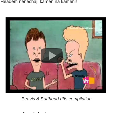
Headem nenechají kámen na kameni!
Beavis & Butthead riffs compilation