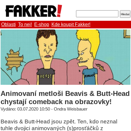
Oblasti
To nej!
E-shop
Kde koupit Fakker!
Animovaní metloši Beavis & Butt-Head
chystají comeback na obrazovky!
Vydáno: 03.07.2020 10:50 - Ondra Weisbauer
Beavis & Butt-Head jsou zpět. Ten, kdo neznal
tuhle dvojici animovaných (s)prosťáčků z