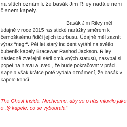
na sítích oznámili, že basák Jim Riley nadále není
členem kapely.
Basák Jim Riley měl
údajně v roce 2015 rasistické narážky směrem k
černošksému řidiči jejich tourbusu. Údajně měl zaznít
výraz "negr". Pět let starý incident vytáhl na světlo
bubeník kapely Bracewar Rashod Jackson. Riley
následně zveřejnil sérii omluvných statusů, nasypal si
popel na hlavu a uvedl, že bude pokračovat v práci.
Kapela však krátce poté vydala oznámení, že basák v
kapele končí.
The Ghost Inside: Nechceme, aby se o nás mluvilo jako
o „tý kapele, co se vybourala“