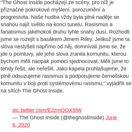
"The Ghost Inside pocházejí ze scény, pro níž je
příznačné pokrokové myšlení, porozumění a
progresivita. Naše hudba vždy byla plná naděje se
snahou najít světlo na konci tunelu. Rasismus a
fanatismus jakéhokoli druhu tyhle snahy dusí. Rozhodli
jsme se rozejít s basákem Jimem Riley. Jelikož jsme ta
slova neslyšeli napřímo od něj, domnívali jsme se, že
jde o pomluvy, ale jeho slova zranila komunitu, kterou
bychom měli naopak pomoci sjednocovat. Měli jsme to
tehdy řešit, ale neřešili. Jako kapela prohlašujeme, že
plně odsuzujeme rasismus a podporujeme černošskou
komunitu v boji proti systémovému rasismu," vyjádřili se
na sítích The Ghost Inside.
pic.twitter.com/EJzmQOX5lW
— The Ghost Inside (@theghostinside)
June
6, 2020