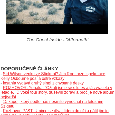
The Ghost Inside - "Aftermath"
DOPORUČENÉ ČLÁNKY
-
Sid Wilson venku ze Slipknot? Jim Root brzdí spekulace,
Kelly Osbourne posílá ostré vzkazy
-
Insania vydává druhý singl z chystané desky
-
ROZHOVOR: Yonaka: "Ožrali jsme se s Idles a já zvracela v
letadle." Divoké tour story, duševní zdraví a proč je nové album
nejtvrdší
-
15 kapel, který podle nás nesmíte vynechat na letošním
Szigetu!
-
Rozhovor: P/\ST: Umíme se dívat lidem do očí a pálit jim to