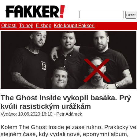
Oblasti
To nej!
E-shop
Kde koupit Fakker!
The Ghost Inside vykopli basáka. Prý
kvůli rasistickým urážkám
Vydáno: 10.06.2020 16:10 - Petr Adámek
Kolem The Ghost Inside je zase rušno. Prakticky ve
stejném čase, kdy vydali nové, eponymní album,