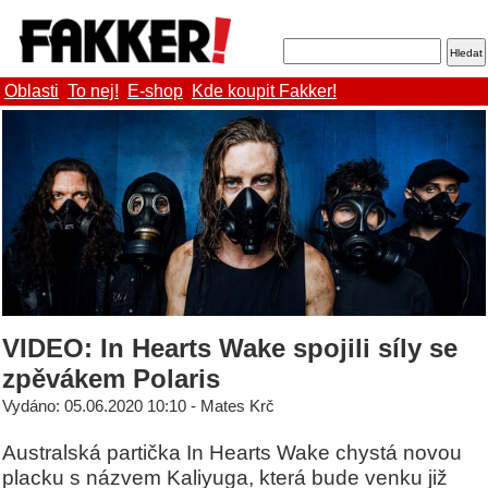
Oblasti
To nej!
E-shop
Kde koupit Fakker!
VIDEO: In Hearts Wake spojili síly se
zpěvákem Polaris
Vydáno: 05.06.2020 10:10 - Mates Krč
Australská partička In Hearts Wake chystá novou
placku s názvem Kaliyuga, která bude venku již