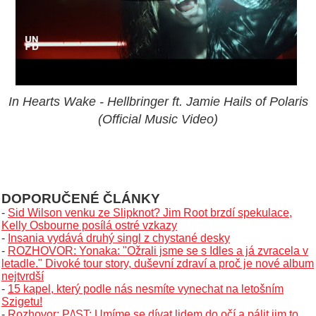
In Hearts Wake - Hellbringer ft. Jamie Hails of Polaris
(Official Music Video)
DOPORUČENÉ ČLÁNKY
-
Sid Wilson venku ze Slipknot? Jim Root brzdí spekulace,
Kelly Osbourne posílá ostré vzkazy
-
Insania vydává druhý singl z chystané desky
-
ROZHOVOR: Yonaka: "Ožrali jsme se s Idles a já zvracela v
letadle." Divoké tour story, duševní zdraví a proč je nové album
nejtvrdší
-
15 kapel, který podle nás nesmíte vynechat na letošním
Szigetu!
-
Rozhovor: P/\ST: Umíme se dívat lidem do očí a pálit jim to