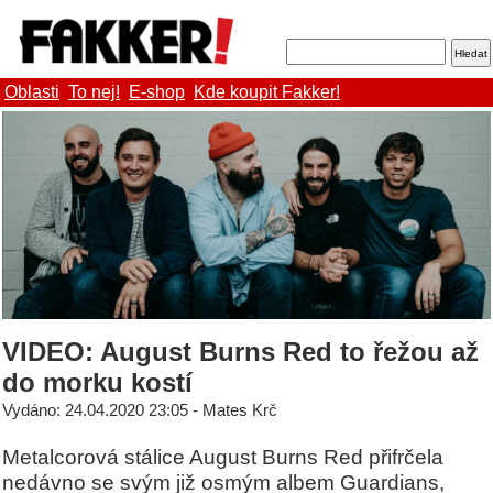
Oblasti
To nej!
E-shop
Kde koupit Fakker!
VIDEO: August Burns Red to řežou až
do morku kostí
Vydáno: 24.04.2020 23:05 - Mates Krč
Metalcorová stálice August Burns Red přifrčela
nedávno se svým již osmým albem Guardians,