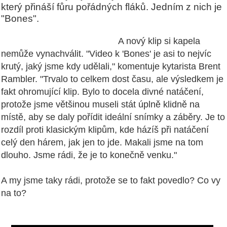
který přináší fůru pořádných fláků. Jedním z nich je
"Bones".
A nový klip si kapela
nemůže vynachválit. "Video k 'Bones' je asi to nejvíc
krutý, jaký jsme kdy udělali," komentuje kytarista Brent
Rambler. "Trvalo to celkem dost času, ale výsledkem je
fakt ohromující klip. Bylo to docela divné natáčení,
protože jsme většinou museli stát úplně klidně na
místě, aby se daly pořídit ideální snímky a záběry. Je to
rozdíl proti klasickým klipům, kde házíš při natáčení
celý den hárem, jak jen to jde. Makali jsme na tom
dlouho. Jsme rádi, že je to konečně venku."
A my jsme taky rádi, protože se to fakt povedlo? Co vy
na to?