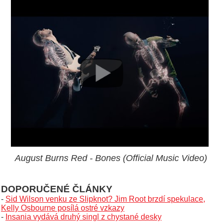
August Burns Red - Bones (Official Music Video)
DOPORUČENÉ ČLÁNKY
-
Sid Wilson venku ze Slipknot? Jim Root brzdí spekulace,
Kelly Osbourne posílá ostré vzkazy
-
Insania vydává druhý singl z chystané desky