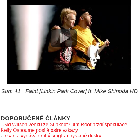
Sum 41 - Faint [Linkin Park Cover] ft. Mike Shinoda HD
DOPORUČENÉ ČLÁNKY
-
Sid Wilson venku ze Slipknot? Jim Root brzdí spekulace,
Kelly Osbourne posílá ostré vzkazy
-
Insania vydává druhý singl z chystané desky