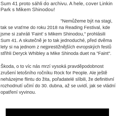
Sum 41 proto sáhli do archivu. A hele, cover Linkin
Park s Mikem Shinodou!
"Nemůžeme být na stagi,
tak se vraťme do roku 2018 na Reading Festival, kde
jsme si zahráli 'Faint' s Mikem Shinodou," prohlásili
Sum 41. A skutečně je to tak jednoduché, před dvěma
lety si na jednom z nejprestižnějších evropských festů
střihli Deryck Whibley a Mike Shinoda duet na "Faint".
Škoda, o to víc nás mrzí vysoká pravděpodobnost
zrušení letošního ročníku Rock for People. Ale ještě
neházejme flintu do žita, pořadatelé slíbili, že definitivní
rozhodnutí učiní do 30. dubna, až se uvidí, jak se vládní
opatření vyvinou.