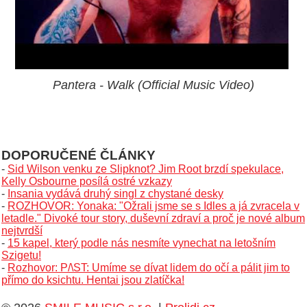
Pantera - Walk (Official Music Video)
DOPORUČENÉ ČLÁNKY
-
Sid Wilson venku ze Slipknot? Jim Root brzdí spekulace,
Kelly Osbourne posílá ostré vzkazy
-
Insania vydává druhý singl z chystané desky
-
ROZHOVOR: Yonaka: "Ožrali jsme se s Idles a já zvracela v
letadle." Divoké tour story, duševní zdraví a proč je nové album
nejtvrdší
-
15 kapel, který podle nás nesmíte vynechat na letošním
Szigetu!
-
Rozhovor: P/\ST: Umíme se dívat lidem do očí a pálit jim to
přímo do ksichtu. Hentai jsou zlatíčka!