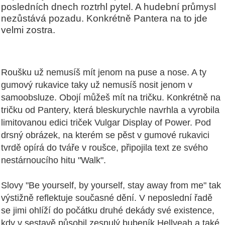
posledních dnech roztrhl pytel. A hudební průmysl
nezůstává pozadu. Konkrétně Pantera na to jde
velmi zostra.
Roušku už nemusíš mít jenom na puse a nose. A ty
gumový rukavice taky už nemusíš nosit jenom v
samoobsluze. Obojí můžeš mít na tričku. Konkrétně na
tričku od Pantery, která bleskurychle navrhla a vyrobila
limitovanou edici triček Vulgar Display of Power. Pod
drsný obrázek, na kterém se pěst v gumové rukavici
tvrdě opírá do tváře v roušce, připojila text ze svého
nestárnoucího hitu "Walk".
Slovy "Be yourself, by yourself, stay away from me" tak
výstižně reflektuje současné dění. V neposlední řadě
se jimi ohlíží do počátku druhé dekády své existence,
kdy v sestavě působil zesnulý bubeník Hellyeah a také