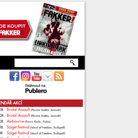
ENDÁŘ AKCÍ
Brutal Assault
08.
(Pevnost Josefov, Jaroměř)
Brutal Assault
08.
(Pevnost Josefov, Jaroměř)
Airbourne
08.
(Forum Karlín, Praha)
Sziget festival
08.
(Island of Freedom, Budapešť)
Sziget festival
08.
(Island of Freedom, Budapešť)