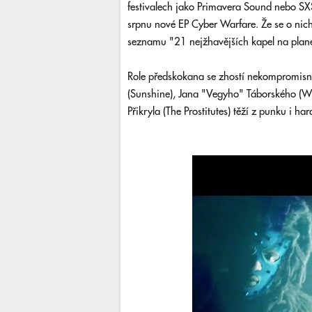
festivalech jako Primavera Sound nebo SX
srpnu nové EP Cyber Warfare. Že se o nich 
seznamu "21 nejžhavějších kapel na plan
Role předskokana se zhostí nekompromisní 
(Sunshine), Jana "Vegyho" Táborského (Wild
Přikryla (The Prostitutes) těží z punku i ha