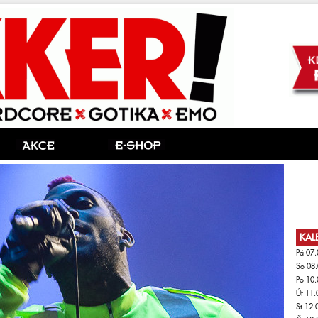
KAL
Pá 07.
So 08.
Po 10.
Út 11.
St 12.