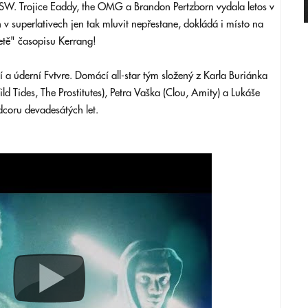
SW. Trojice Eaddy, the OMG a Brandon Pertzborn vydala letos v
v superlativech jen tak mluvit nepřestane, dokládá i místo na
etě" časopisu Kerrang!
a úderní Fvtvre. Domácí all-star tým složený z Karla Buriánka
 Tides, The Prostitutes), Petra Vaška (Clou, Amity) a Lukáše
rdcoru devadesátých let.