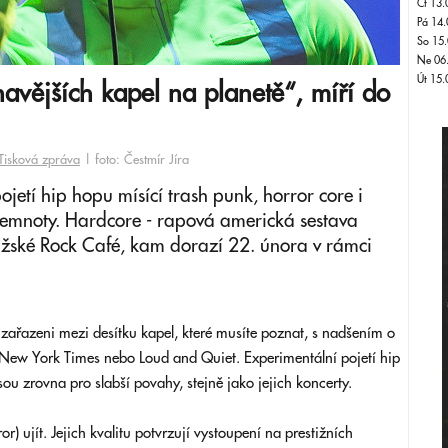
Čt 13.
Pá 14.
So 15.
Ne 06
Út 15.
vějších kapel na planetě“, míří do
Tisková zpráva
| foto: Čestmír Jíra
pojetí hip hopu mísící trash punk, horror core i
emnoty. Hardcore - rapová americká sestava
žské Rock Café, kam dorazí 22. února v rámci
zařazeni mezi desítku kapel, které musíte poznat, s nadšením o
New York Times nebo Loud and Quiet. Experimentální pojetí hip
jsou zrovna pro slabší povahy, stejně jako jejich koncerty.
) ujít. Jejich kvalitu potvrzují vystoupení na prestižních