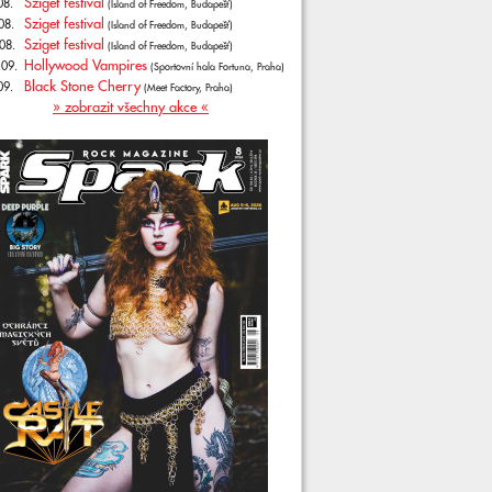
Sziget festival
08.
(Island of Freedom, Budapešť)
Sziget festival
08.
(Island of Freedom, Budapešť)
Sziget festival
08.
(Island of Freedom, Budapešť)
Hollywood Vampires
.09.
(Sportovní hala Fortuna, Praha)
Black Stone Cherry
09.
(Meet Factory, Praha)
» zobrazit všechny akce «