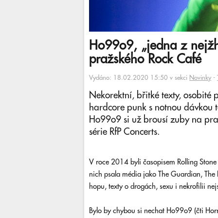
Ho99o9, „jedna z nejžha
pražského Rock Café
Vydáno: 18.02.2020 15:50 v sekci
Novinky
-
Nekorektní, břitké texty, osobité 
hardcore punk s notnou dávkou t
Ho99o9 si už brousí zuby na pra
série RfP Concerts.
V roce 2014 byli časopisem Rolling Stone 
nich psala média jako The Guardian, The 
hopu, texty o drogách, sexu i nekrofilii ne
Bylo by chybou si nechat Ho99o9 (čti Horror