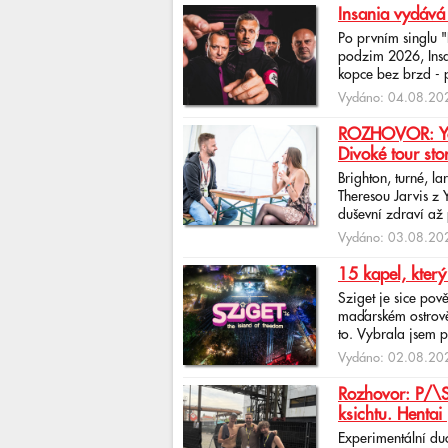
Insania vydává
Po prvním singlu 
podzim 2026, Insan
kopce bez brzd - po
Vydáno: 04.08.202
ROZHOVOR: Yona
Divoké tour sto
Brighton, turné, l
Theresou Jarvis z
duševní zdraví až 
Vydáno: 03.08.202
15 kapel, který
Sziget je sice pov
maďarském ostrově 
to. Vybrala jsem p
Vydáno: 02.08.202
Rozhovor: P/\ST
ksichtu. Hentai 
Experimentální du