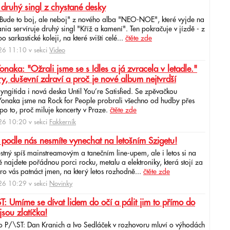
 druhý singl z chystané desky
"Bude to boj, ale neboj" z nového alba "NEO-NOE", které vyjde na
ia servíruje druhý singl "Kříž a kamení". Ten pokračuje v jízdě - z
 sarkastické koleji, na které sviští celé...
čtěte zde
6 11:10 v sekci
Video
ka: "Ožrali jsme se s Idles a já zvracela v letadle."
ry, duševní zdraví a proč je nové album nejtvrdší
aryngitida i nová deska Until You’re Satisfied. Se zpěvačkou
 Yonaka jsme na Rock for People probrali všechno od hudby přes
po to, proč miluje koncerty v Praze.
čtěte zde
6 10:20 v sekci
Fakkerník
 podle nás nesmíte vynechat na letošním Szigetu!
ěstný spíš mainstreamovým a tanečním line-upem, ale i letos si na
najdete pořádnou porci rocku, metalu a elektroniky, která stojí za
ro vás patnáct jmen, na který letos rozhodně...
čtěte zde
6 10:29 v sekci
Novinky
: Umíme se dívat lidem do očí a pálit jim to přímo do
jsou zlatíčka!
o P/\ST: Dan Kranich a Ivo Sedláček v rozhovoru mluví o výhodách