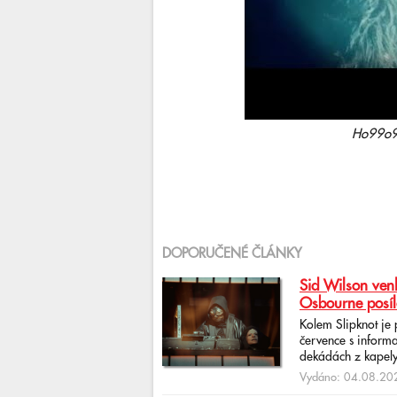
Ho99o9 
DOPORUČENÉ ČLÁNKY
Sid Wilson venk
Osbourne posíl
Kolem Slipknot je
července s informa
dekádách z kapely
Vydáno: 04.08.202