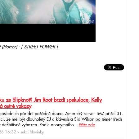
(Horror) - [ STREET POWER ]
u ze Slipknot? Jim Root brzdí spekulace, Kelly
á ostré vzkazy
 posledních pár dní pořádně dusno. Americký server TMZ přišel 31.
cí, že měl být dlouholetý DJ a klávesista Sid Wilson po téměř třech
 definitivně vyhozen. Podle anonymního...
čtěte zde
6 16:32 v sekci
Novinky