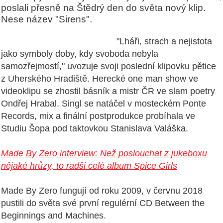
poslali přesně na Štědrý den do světa nový klip.
Nese název "Sirens".
"Lháři, strach a nejistota
jako symboly doby, kdy svoboda nebyla
samozřejmostí," uvozuje svoji poslední klipovku pětice
z Uherského Hradiště. Herecké one man show ve
videoklipu se zhostil básník a mistr ČR ve slam poetry
Ondřej Hrabal. Singl se natáčel v mosteckém Ponte
Records, mix a finální postprodukce probíhala ve
Studiu Šopa pod taktovkou Stanislava Valáška.
Made By Zero interview: Než poslouchat z jukeboxu
nějaké hrůzy, to radši celé album Spice Girls
Made By Zero fungují od roku 2009, v červnu 2018
pustili do světa své první regulérní CD
Between the
Beginnings and Machines
.