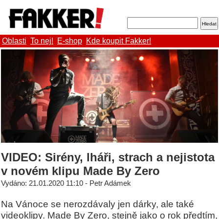
Oblasti
To nej!
E-shop
Kde koupit Fakker!
VIDEO: Sirény, lháři, strach a nejistota
v novém klipu Made By Zero
Vydáno: 21.01.2020 11:10 - Petr Adámek
Na Vánoce se nerozdávaly jen dárky, ale také
videoklipy. Made By Zero, stejně jako o rok předtím,