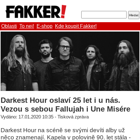
Oblasti
To nej!
E-shop
Kde koupit Fakker!
Darkest Hour oslaví 25 let i u nás.
Vezou s sebou Fallujah i Une Misére
Vydáno: 17.01.2020 10:35 - Tisková zpráva
Darkest Hour na scéně se svými devíti alby už
něco znamenají. Kapela v polovině 90. let stála -