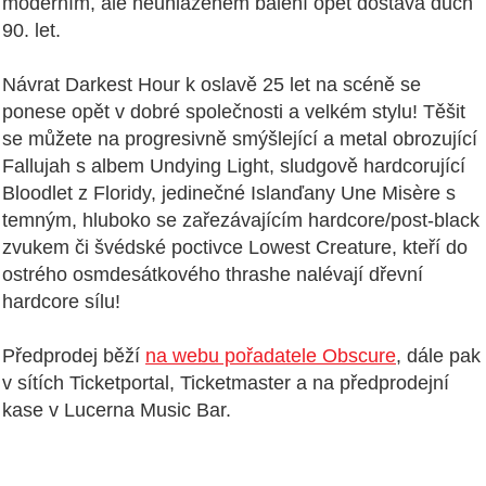
moderním, ale neuhlazeném balení opět dostává duch
90. let.
Návrat Darkest Hour k oslavě 25 let na scéně se
ponese opět v dobré společnosti a velkém stylu! Těšit
se můžete na progresivně smýšlející a metal obrozující
Fallujah s albem Undying Light, sludgově hardcorující
Bloodlet z Floridy, jedinečné Islanďany Une Misère s
temným, hluboko se zařezávajícím hardcore/post-black
zvukem či švédské poctivce Lowest Creature, kteří do
ostrého osmdesátkového thrashe nalévají dřevní
hardcore sílu!
Předprodej běží
na webu pořadatele Obscure
, dále pak
v sítích Ticketportal, Ticketmaster a na předprodejní
kase v Lucerna Music Bar.