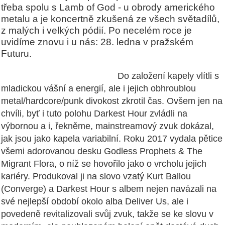
třeba spolu s Lamb of God - u obrody amerického
metalu a je koncertně zkušená ze všech světadílů,
z malých i velkých pódií. Po necelém roce je
uvidíme znovu i u nás: 28. ledna v pražském
Futuru.
Do založení kapely vlítli s
mladickou vášní a energií, ale i jejich obhroublou
metal/hardcore/punk divokost zkrotil čas. Ovšem jen na
chvíli, byť i tuto polohu Darkest Hour zvládli na
výbornou a i, řekněme, mainstreamový zvuk dokázal,
jak jsou jako kapela variabilní. Roku 2017 vydala pětice
všemi adorovanou desku Godless Prophets & The
Migrant Flora, o níž se hovořilo jako o vrcholu jejich
kariéry. Produkoval ji na slovo vzatý Kurt Ballou
(Converge) a Darkest Hour s albem nejen navázali na
své nejlepší období okolo alba Deliver Us, ale i
povedeně revitalizovali svůj zvuk, takže se ke slovu v