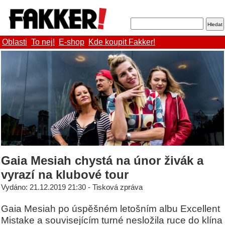
Oblasti
To nej!
E-shop
Kde koupit Fakker!
Gaia Mesiah chystá na únor živák a
vyrazí na klubové tour
Vydáno: 21.12.2019 21:30 - Tisková zpráva
Gaia Mesiah po úspěšném letošním albu Excellent
Mistake a souvisejícím turné nesložila ruce do klína