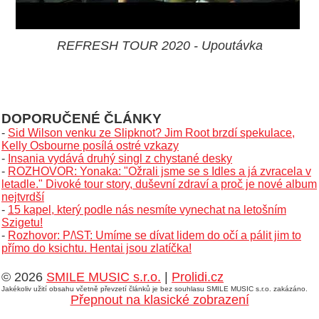
REFRESH TOUR 2020 - Upoutávka
DOPORUČENÉ ČLÁNKY
-
Sid Wilson venku ze Slipknot? Jim Root brzdí spekulace,
Kelly Osbourne posílá ostré vzkazy
-
Insania vydává druhý singl z chystané desky
-
ROZHOVOR: Yonaka: "Ožrali jsme se s Idles a já zvracela v
letadle." Divoké tour story, duševní zdraví a proč je nové album
nejtvrdší
-
15 kapel, který podle nás nesmíte vynechat na letošním
Szigetu!
-
Rozhovor: P/\ST: Umíme se dívat lidem do očí a pálit jim to
přímo do ksichtu. Hentai jsou zlatíčka!
© 2026
SMILE MUSIC s.r.o.
|
Prolidi.cz
Jakékoliv užití obsahu včetně převzetí článků je bez souhlasu SMILE MUSIC s.r.o. zakázáno.
Přepnout na klasické zobrazení