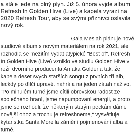
a stále jede na plný plyn. Již 5. února vyjde album
Refresh In Golden Hive (Live) a kapela vyrazí na
2020 Refresh Tour, aby se svými příznivci oslavila
nový rok.
Gaia Mesiah plánuje nové
studiové album s novým materiálem na rok 2021, ale
rozhodla se mezitím vydat atypické "Best of". Refresh
In Golden Hive (Live) vzniklo ve studiu Golden Hive v
režii dvorního producenta Amaka Goldena tak, že
kapela deset svých starších songů z prvních tří alb,
leckdy po dílčí úpravě, nahrála na jeden zátah naživo.
"Po minulém turné jsme cítili obrovskou radost ze
společného hraní, jsme napumpovaní energií, a proto
jsme se rozhodli, že některým starým peckám dáme
novější ohoz a trochu je refreshneme," vysvětluje
kytaristka Santa Morella záměr i pojmenování alba a
turné.