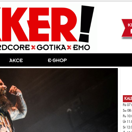
KAL
Pá 07.
So 08.
Po 10.
Út 11.
St 12.