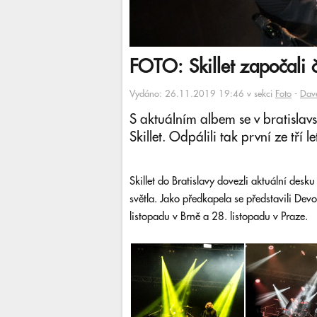
FOTO: Skillet započali č
Vydáno: 26.11.2019 19:46 v sekci
Foto
-
Dav
S aktuálním albem se v bratislavs
Skillet. Odpálili tak první ze tří 
Skillet do Bratislavy dovezli aktuální desku
světla. Jako předkapela se představili Dev
listopadu v Brně a 28. listopadu v Praze.