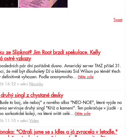
Tweet
u ze Slipknot? Jim Root brzdí spekulace, Kelly
á ostré vzkazy
 posledních pár dní pořádně dusno. Americký server TMZ přišel 31.
cí, že měl být dlouholetý DJ a klávesista Sid Wilson po téměř třech
 definitivně vyhozen. Podle anonymního...
čtěte zde
6 16:32 v sekci
Novinky
 druhý singl z chystané desky
"Bude to boj, ale neboj" z nového alba "NEO-NOE", které vyjde na
ia servíruje druhý singl "Kříž a kamení". Ten pokračuje v jízdě - z
 sarkastické koleji, na které sviští celé...
čtěte zde
6 11:10 v sekci
Video
ka: "Ožrali jsme se s Idles a já zvracela v letadle."