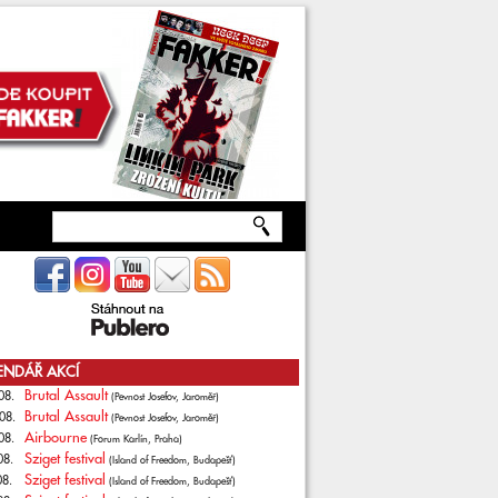
ENDÁŘ AKCÍ
Brutal Assault
08.
(Pevnost Josefov, Jaroměř)
Brutal Assault
08.
(Pevnost Josefov, Jaroměř)
Airbourne
08.
(Forum Karlín, Praha)
Sziget festival
08.
(Island of Freedom, Budapešť)
Sziget festival
08.
(Island of Freedom, Budapešť)