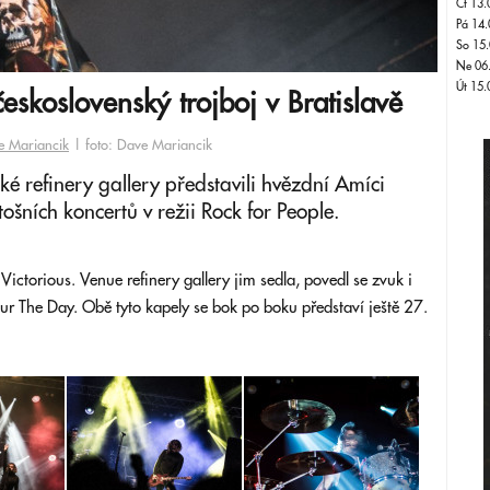
Čt 13.
Pá 14.
So 15.
Ne 06
Út 15.
eskoslovenský trojboj v Bratislavě
e Mariancik
| foto: Dave Mariancik
ké refinery gallery představili hvězdní Amíci
letošních koncertů v režii Rock for People.
 Victorious. Venue refinery gallery jim sedla, povedl se zvuk i
our The Day.
Obě tyto kapely se bok po boku představí ještě 27.