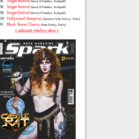
Sziget festival
08.
(Island of Freedom, Budapešť)
Sziget festival
08.
(Island of Freedom, Budapešť)
Sziget festival
08.
(Island of Freedom, Budapešť)
Hollywood Vampires
.09.
(Sportovní hala Fortuna, Praha)
Black Stone Cherry
09.
(Meet Factory, Praha)
» zobrazit všechny akce «