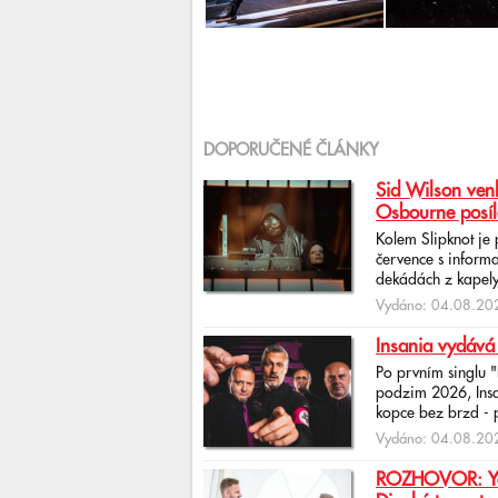
DOPORUČENÉ ČLÁNKY
Sid Wilson venk
Osbourne posíl
Kolem Slipknot je
července s informa
dekádách z kapely
Vydáno: 04.08.202
Insania vydává
Po prvním singlu 
podzim 2026, Insan
kopce bez brzd - po
Vydáno: 04.08.202
ROZHOVOR: Yona