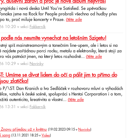
ry, duševní zdraví a proč je nové album nejtvrdší
aryngitida i nová deska Until You’re Satisfied. Se zpěvačkou
 Yonaka jsme na Rock for People probrali všechno od hudby přes
po to, proč miluje koncerty v Praze.
čtěte zde
6 10:20 v sekci
Fakkerník
 podle nás nesmíte vynechat na letošním Szigetu!
ěstný spíš mainstreamovým a tanečním line-upem, ale i letos si na
najdete pořádnou porci rocku, metalu a elektroniky, která stojí za
ro vás patnáct jmen, na který letos rozhodně...
čtěte zde
6 10:29 v sekci
Novinky
: Umíme se dívat lidem do očí a pálit jim to přímo do
jsou zlatíčka!
o P/\ST: Dan Kranich a Ivo Sedláček v rozhovoru mluví o výhodách
ce, vztahu k české scéně, spolupráci s Hentai Corporation i o tom,
itá autenticita, kreativita a vlastní...
čtěte zde
6 13:31 v sekci
Fakkerník
. Znovu přijedou už v květnu
(19.02.2023 09:15 v
Novinky
)
ní song
(13.11.2021 18:25 v
Video
)