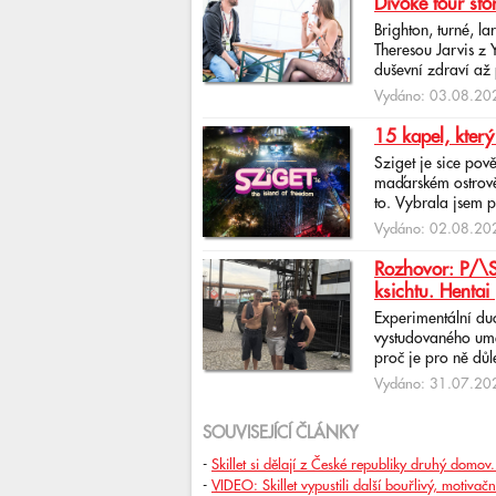
Divoké tour sto
Brighton, turné, l
Theresou Jarvis z
duševní zdraví až 
Vydáno: 03.08.202
15 kapel, který
Sziget je sice pov
maďarském ostrově 
to. Vybrala jsem p
Vydáno: 02.08.202
Rozhovor: P/\ST
ksichtu. Hentai 
Experimentální du
vystudovaného uměl
proč je pro ně důlež
Vydáno: 31.07.202
SOUVISEJÍCÍ ČLÁNKY
-
Skillet si dělají z České republiky druhý domov
-
VIDEO: Skillet vypustili další bouřlivý, motivač