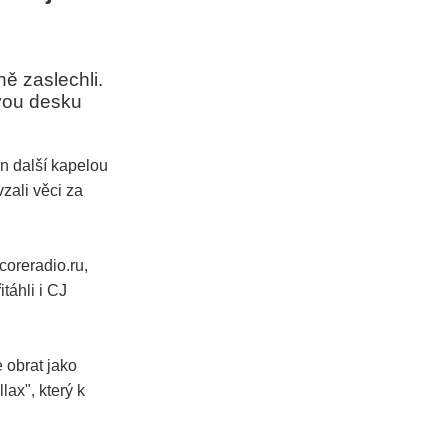
ě zaslechli.
vou desku
.
en další kapelou
zali věci za
coreradio.ru,
táhli i CJ
 obrat jako
lax", který k