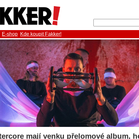
E-shop
Kde koupit Fakker!
ercore mají venku přelomové album, ho