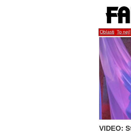
Oblasti
To nej!
VIDEO: St