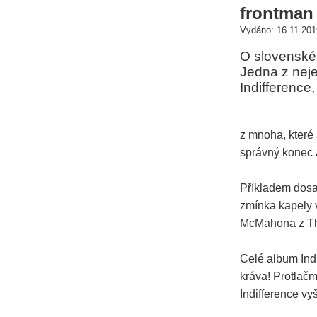
frontman 
Vydáno: 16.11.201
O slovenské
Jedna z nej
Indifference
z mnoha, které
správný konec a
Příkladem dosah
zmínka kapely v
McMahona z Thy
Celé album Indi
kráva! Protlačm
Indifference vyš