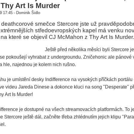
Thy Art Is Murder
9 17:45 - Dominik Šidlo
 deathcorové smečce Stercore jste už pravděpodobn
extrémnějších středoevropských kapel má venku no
, na které se objevil CJ McMahon z Thy Art Is Murder
Ještě před několika měsíci byli Stercore j
 se pokoušejí vyhrabat z undergroundu. Zničehonic ale pánové v
 hle, najednou je kolem nich rušno.
u je umístění desky Indifference na vysokých příčkách portálu 
e videu Jareda Dinese a dokonce kluci na song "Desperate" při
 Art Is Murder!
fference je dostupné na všech streamovacích platformách. To je
e Stercore ještě dál, začněte třeba zhlédnutím jejich klipu "Paral
el.