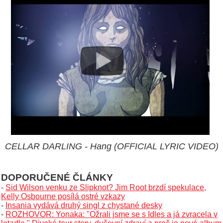
CELLAR DARLING - Hang (OFFICIAL LYRIC VIDEO)
DOPORUČENÉ ČLÁNKY
-
Sid Wilson venku ze Slipknot? Jim Root brzdí spekulace,
Kelly Osbourne posílá ostré vzkazy
-
Insania vydává druhý singl z chystané desky
-
ROZHOVOR: Yonaka: "Ožrali jsme se s Idles a já zvracela v