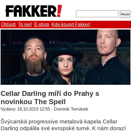
Oblasti
To nej!
E-shop
Kde koupit Fakker!
Cellar Darling míří do Prahy s
novinkou The Spell
Vydáno: 18.10.2019 12:55 - Dominik Tománek
Švýcarská progressive metalová kapela Cellar
Darling odpálila své evropské turné. K nám dorazí