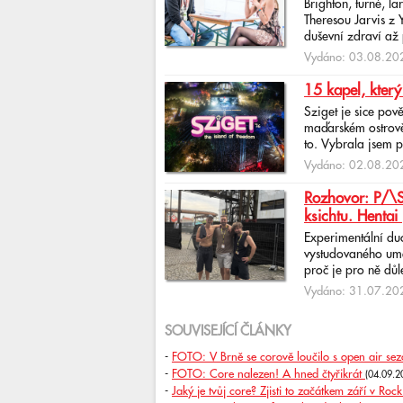
Brighton, turné, l
Theresou Jarvis z
duševní zdraví až 
Vydáno: 03.08.202
15 kapel, který
Sziget je sice pov
maďarském ostrově 
to. Vybrala jsem p
Vydáno: 02.08.202
Rozhovor: P/\ST
ksichtu. Hentai 
Experimentální du
vystudovaného uměl
proč je pro ně důlež
Vydáno: 31.07.202
SOUVISEJÍCÍ ČLÁNKY
-
FOTO: V Brně se corově loučilo s open air se
-
FOTO: Core nalezen! A hned čtyřikrát
(04.09.2
-
Jaký je tvůj core? Zjisti to začátkem září v Roc