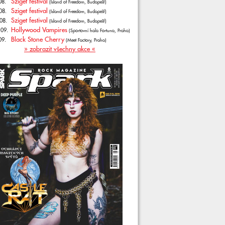
Sziget festival
08.
(Island of Freedom, Budapešť)
Sziget festival
08.
(Island of Freedom, Budapešť)
Sziget festival
08.
(Island of Freedom, Budapešť)
Hollywood Vampires
.09.
(Sportovní hala Fortuna, Praha)
Black Stone Cherry
09.
(Meet Factory, Praha)
» zobrazit všechny akce «