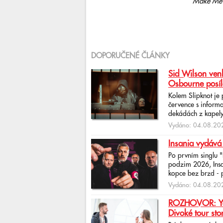
Make Me C
DOPORUČENÉ ČLÁNKY
Sid Wilson venk
Osbourne posíl
Kolem Slipknot je
července s informa
dekádách z kapely
Vydáno: 04.08.202
Insania vydává
Po prvním singlu 
podzim 2026, Insan
kopce bez brzd - po
Vydáno: 04.08.202
ROZHOVOR: Yona
Divoké tour sto