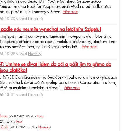
aryngitida i nová deska Until You’re Satisfied. Se zpěvačkou
 Yonaka jsme na Rock for People probrali všechno od hudby přes
po to, proč miluje koncerty v Praze.
čtěte zde
6 10:20 v sekci
Fakkerník
 podle nás nesmíte vynechat na letošním Szigetu!
ěstný spíš mainstreamovým a tanečním line-upem, ale i letos si na
najdete pořádnou porci rocku, metalu a elektroniky, která stojí za
ro vás patnáct jmen, na který letos rozhodně...
čtěte zde
6 10:29 v sekci
Novinky
: Umíme se dívat lidem do očí a pálit jim to přímo do
jsou zlatíčka!
o P/\ST: Dan Kranich a Ivo Sedláček v rozhovoru mluví o výhodách
ce, vztahu k české scéně, spolupráci s Hentai Corporation i o tom,
itá autenticita, kreativita a vlastní...
čtěte zde
6 13:31 v sekci
Fakkerník
zónou
(29.09.2020 09:20 v
Foto
)
020 14:00 v
Foto
)
k Café
(28.08.2020 11:40 v
Novinky
)