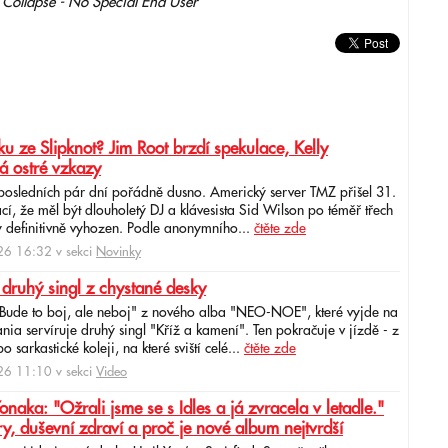
ollapse - No Special End User
u ze Slipknot? Jim Root brzdí spekulace, Kelly
á ostré vzkazy
 posledních pár dní pořádně dusno. Americký server TMZ přišel 31.
cí, že měl být dlouholetý DJ a klávesista Sid Wilson po téměř třech
 definitivně vyhozen. Podle anonymního...
čtěte zde
6 16:32 v sekci
Novinky
 druhý singl z chystané desky
"Bude to boj, ale neboj" z nového alba "NEO-NOE", které vyjde na
ia servíruje druhý singl "Kříž a kamení". Ten pokračuje v jízdě - z
 sarkastické koleji, na které sviští celé...
čtěte zde
6 11:10 v sekci
Video
ka: "Ožrali jsme se s Idles a já zvracela v letadle."
ry, duševní zdraví a proč je nové album nejtvrdší