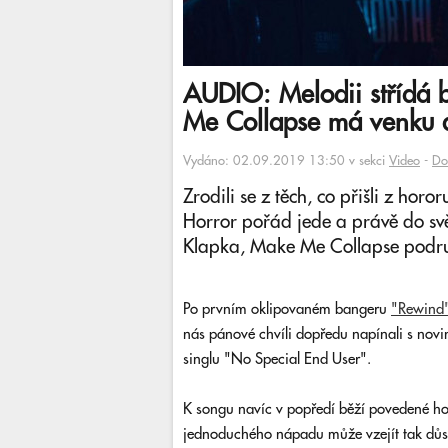
AUDIO: Melodii střídá 
Me Collapse má venku d
Vydáno: 02.09.2019 13:50 v sekci
Video
-
Do
Zrodili se z těch, co přišli z h
Horror pořád jede a právě do sv
Klapka, Make Me Collapse podr
Po prvním oklipovaném bangeru
"Rewind
nás pánové chvíli dopředu napínali s nov
singlu "No Special End User".
K songu navíc v popředí běží povedené hom
jednoduchého nápadu může vzejít tak důst