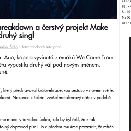
Čt 13.
Pá 14.
So 15.
Ne 06
Út 15.
breakdown a čerstvý projekt Make
ruhý singl
minik Šidlo
| foto: facebook interpreta
ororu. Ano, kapela vyvinutá z emáků We Came From
ěta vypustila druhý vál pod novým jménem.
uhé.
"
, který představoval královehradeckou sestavu v novém světle,
inkami. Nakonec z čekání vzešel metalcorový nářez v podobě
e made lyric video. Sakra, kdo by byl řekl, že z tak
ojný doprovod písni. Jo a předem musíme prozradit, že refrén