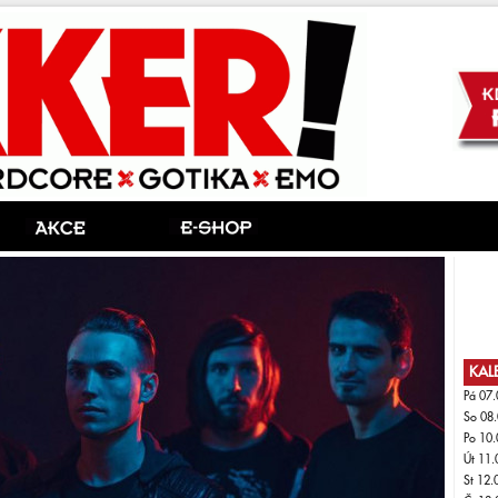
KAL
Pá 07.
So 08.
Po 10.
Út 11.
St 12.