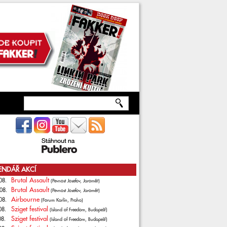
ENDÁŘ AKCÍ
Brutal Assault
08.
(Pevnost Josefov, Jaroměř)
Brutal Assault
08.
(Pevnost Josefov, Jaroměř)
Airbourne
08.
(Forum Karlín, Praha)
Sziget festival
08.
(Island of Freedom, Budapešť)
Sziget festival
08.
(Island of Freedom, Budapešť)