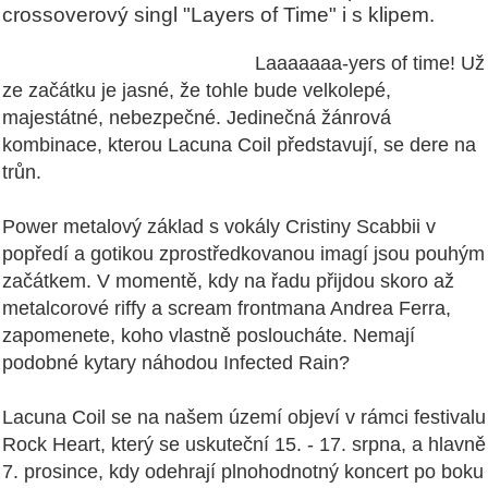
crossoverový singl "Layers of Time" i s klipem.
Laaaaaaa-yers of time! Už
ze začátku je jasné, že tohle bude velkolepé,
majestátné, nebezpečné. Jedinečná žánrová
kombinace, kterou Lacuna Coil představují, se dere na
trůn.
Power metalový základ s vokály Cristiny Scabbii v
popředí a gotikou zprostředkovanou imagí jsou pouhým
začátkem. V momentě, kdy na řadu přijdou skoro až
metalcorové riffy a scream frontmana Andrea Ferra,
zapomenete, koho vlastně posloucháte. Nemají
podobné kytary náhodou Infected Rain?
Lacuna Coil se na našem území objeví v rámci festivalu
Rock Heart, který se uskuteční 15. - 17. srpna, a hlavně
7. prosince, kdy odehrají plnohodnotný koncert po boku