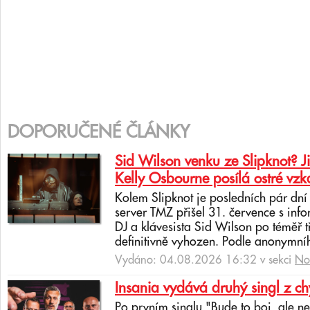
DOPORUČENÉ ČLÁNKY
Sid Wilson venku ze Slipknot? J
Kelly Osbourne posílá ostré vzk
Kolem Slipknot je posledních pár dn
server TMZ přišel 31. července s info
DJ a klávesista Sid Wilson po téměř 
definitivně vyhozen. Podle anonymní
Vydáno: 04.08.2026 16:32 v sekci
No
Insania vydává druhý singl z c
Po prvním singlu "Bude to boj, ale 