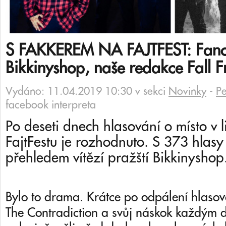
S FAKKEREM NA FAJTFEST: Fanou
Bikkinyshop, naše redakce Fall F
Vydáno: 11.04.2019 10:30 v sekci
Novinky
-
P
facebook interpreta
Po deseti dnech hlasování o místo v 
FajtFestu je rozhodnuto. S 373 hlasy
přehledem vítězí pražští Bikkinyshop
Bylo to drama. Krátce po odpálení hlasová
The Contradiction a svůj náskok každým 