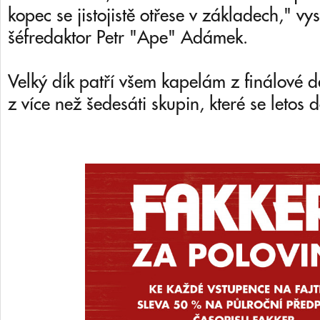
kopec se jistojistě otřese v základech," vy
šéfredaktor Petr "Ape" Adámek.
Velký dík patří všem kapelám z finálové d
z více než šedesáti skupin, které se letos d