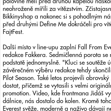
polovině měli před druhou kapelou náskok
neohroženě mířili za vítězstvím. Zčistajas
Bikkinyshop a nakonec si s pohodlným n
před druhými Define Me dokráčeli pro vít
FajtFest.
Další místo v line-upu zaplní Fall From Ev
redakce Fakkera. Sedmičlenná porota se 
podstatě jednomyslně. "Kluci se soutěže úč
závěrečném výběru redakce tehdy skončili
Pilot Season. Také letos projevili obrovský
dostat, přičemž se vytasili s velmi origin
promotion. Video, kde frontmana Jidáš v
dálnice, nás dostalo do kolen. Kromě toho
Everest svěže, moderně a naživo dávají ne