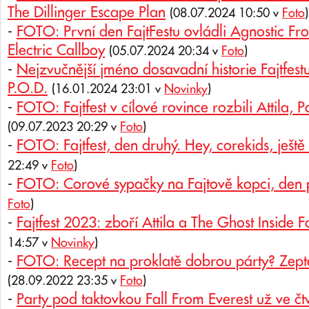
The Dillinger Escape Plan
(08.07.2024 10:50 v
Foto
)
-
FOTO: První den FajtFestu ovládli Agnostic Fron
Electric Callboy
(05.07.2024 20:34 v
Foto
)
-
Nejzvučnější jméno dosavadní historie Fajtfes
P.O.D.
(16.01.2024 23:01 v
Novinky
)
-
FOTO: Fajtfest v cílové rovince rozbili Attila, 
(09.07.2023 20:29 v
Foto
)
-
FOTO: Fajtfest, den druhý. Hey, corekids, ješt
22:49 v
Foto
)
-
FOTO: Corové sypačky na Fajtově kopci, den 
Foto
)
-
Fajtfest 2023: zboří Attila a The Ghost Inside 
14:57 v
Novinky
)
-
FOTO: Recept na proklatě dobrou párty? Zeptej
(28.09.2022 23:35 v
Foto
)
-
Party pod taktovkou Fall From Everest už ve čt