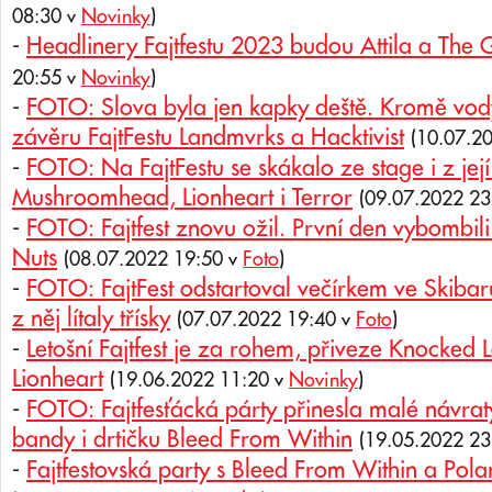
08:30 v
Novinky
)
-
Headlinery Fajtfestu 2023 budou Attila a The G
20:55 v
Novinky
)
-
FOTO: Slova byla jen kapky deště. Kromě vody 
závěru FajtFestu Landmvrks a Hacktivist
(10.07.2
-
FOTO: Na FajtFestu se skákalo ze stage i z její
Mushroomhead, Lionheart i Terror
(09.07.2022 23
-
FOTO: Fajtfest znovu ožil. První den vybombi
Nuts
(08.07.2022 19:50 v
Foto
)
-
FOTO: FajtFest odstartoval večírkem ve Skibar
z něj lítaly třísky
(07.07.2022 19:40 v
Foto
)
-
Letošní Fajtfest je za rohem, přiveze Knocke
Lionheart
(19.06.2022 11:20 v
Novinky
)
-
FOTO: Fajtfesťácká párty přinesla malé návra
bandy i drtičku Bleed From Within
(19.05.2022 23
-
Fajtfestovská party s Bleed From Within a Pol