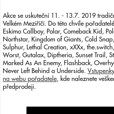
Akce se uskuteční
11. - 13.7. 2019 tradič
Velkém Meziříčí. Do této chvíle pořadatelé
Eskimo Callboy, Polar, Comeback Kid, Pola
Northstar, Kingdom of Giants, Cold Snap
Sulphur, Lethal Creation, xXXx, the.switc
Worst
, Gutalax, Diptheria, Sunset Trail, S
Marked As An Enemy, Flashback, Overh
Never Left Behind a Underside.
Vstupenky
na webu pořadatele
, kde naleznete vešker
předprodeji.