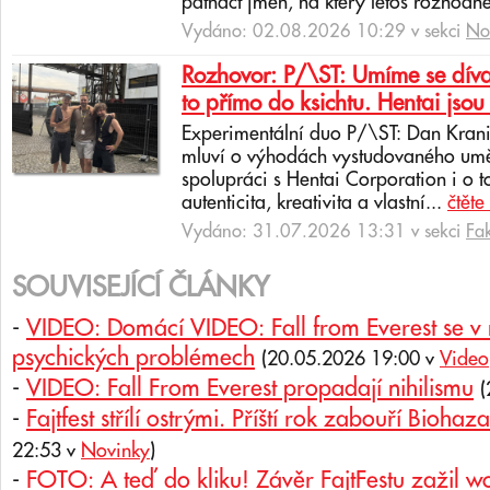
patnáct jmen, na který letos rozhodně
Vydáno: 02.08.2026 10:29 v sekci
No
Rozhovor: P/\ST: Umíme se dívat
to přímo do ksichtu. Hentai jsou 
Experimentální duo P/\ST: Dan Krani
mluví o výhodách vystudovaného uměl
spolupráci s Hentai Corporation i o t
autenticita, kreativita a vlastní...
čtěte
Vydáno: 31.07.2026 13:31 v sekci
Fa
SOUVISEJÍCÍ ČLÁNKY
-
VIDEO: Domácí VIDEO: Fall from Everest se v 
psychických problémech
(20.05.2026 19:00 v
Video
-
VIDEO: Fall From Everest propadají nihilismu
(
-
Fajtfest střílí ostrými. Příští rok zabouří Bioh
22:53 v
Novinky
)
-
FOTO: A teď do kliku! Závěr FajtFestu zažil w