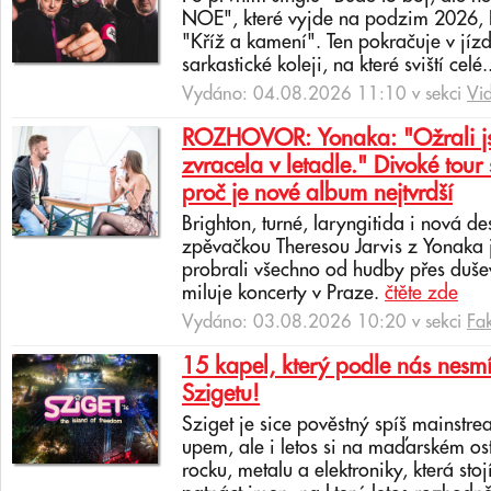
NOE", které vyjde na podzim 2026, In
"Kříž a kamení". Ten pokračuje v jíz
sarkastické koleji, na které sviští celé.
Vydáno: 04.08.2026 11:10 v sekci
Vi
ROZHOVOR: Yonaka: "Ožrali jsm
zvracela v letadle." Divoké tour 
proč je nové album nejtvrdší
Brighton, turné, laryngitida i nová de
zpěvačkou Theresou Jarvis z Yonaka 
probrali všechno od hudby přes dušev
miluje koncerty v Praze.
čtěte zde
Vydáno: 03.08.2026 10:20 v sekci
Fa
15 kapel, který podle nás nesmí
Szigetu!
Sziget je sice pověstný spíš mainstr
upem, ale i letos si na maďarském os
rocku, metalu a elektroniky, která sto