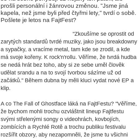
prošli personální i žánrovou změnou. "Jsme jiná
kapela, než jsme byli před čtyřmi lety," tvrdí o sobě.
Pošlete je letos na FajtFest?
"Zkoušíme se oprostit od
zarytých standardů tvrdé muziky, jako jsou breakdowny
a sypačky, a vracíme metal, tam kde se zrodil, a kde
má svoje kořeny. K rock'n'rollu. Věříme, že tvrdá hudba
se nedá hrát bez toho, aby si ze sebe uměl člověk
udělat srandu a na to svojí tvorbou sázíme už od
začátků." Během dubna by měli kluci vydat nové EP a
klip.
A co The Fall of Ghostface láká na FajtFestu? "Věříme,
že bychom mohli trochu ozvláštnit lineup Fajtfestu
svými střelenými songy o videohrách, kovbojích,
zombících a Rychlé Rotě a trochu publiku festivalu
rozšířit obzory, aby nezapomněli, že jsme tu všichni