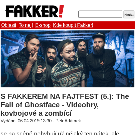
Oblasti
To nej!
E-shop
Kde koupit Fakker!
S FAKKEREM NA FAJTFEST (5.): The
Fall of Ghostface - Videohry,
kovbojové a zombící
Vydáno: 06.04.2019 13:30 - Petr Adámek
se na scéně pohybují už nějaký ten pátek, ale