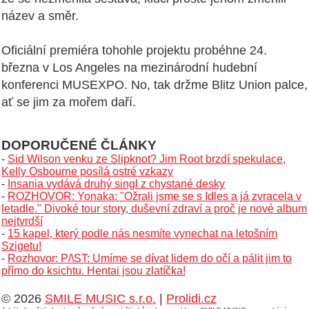
název a směr.
Oficiální premiéra tohohle projektu probéhne 24.
března v Los Angeles na mezinárodní hudební
konferenci MUSEXPO. No, tak držme Blitz Union palce,
ať se jim za mořem daří.
DOPORUČENÉ ČLÁNKY
-
Sid Wilson venku ze Slipknot? Jim Root brzdí spekulace,
Kelly Osbourne posílá ostré vzkazy
-
Insania vydává druhý singl z chystané desky
-
ROZHOVOR: Yonaka: "Ožrali jsme se s Idles a já zvracela v
letadle." Divoké tour story, duševní zdraví a proč je nové album
nejtvrdší
-
15 kapel, který podle nás nesmíte vynechat na letošním
Szigetu!
-
Rozhovor: P/\ST: Umíme se dívat lidem do očí a pálit jim to
přímo do ksichtu. Hentai jsou zlatíčka!
© 2026
SMILE MUSIC s.r.o.
|
Prolidi.cz