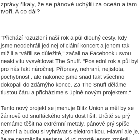
zprávy říkaly, že se pánové uchýlili za oceán a tam
tvoří. A co dál?
"Přichází rozuzlení naší rok a půl dlouhý cesty, kdy
jsme neodehráli jedinej oficiální koncert a jenom tak
mlžili a tvářili se důležitě," začali na Facebooku svou
neaktivitu vysvětlovat The Snuff. "Poslední rok a půl byl
pro nás fakt náročnej. Přípravy, nehraní, nejistota,
pochybnosti, ale nakonec jsme snad fakt všechno
dokopali do zdárnýho konce. Za The Snuff děláme
tlustou čáru a přicházíme s úplně novým projektem."
Tento nový projekt se jmenuje Blitz Union a měl by se
žánrově od snuffáckého stylu dost lišit. Určitě se prý
nemáme těšit na extrémní metaly, pánové prý spíše
zjemní a budou si vyhrávat s elektronikou. Hlavní ale je,
že se nezměnila sestava, kluci prostě jenom změnili