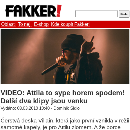
Oblasti
To nej!
E-shop
Kde koupit Fakker!
VIDEO: Attila to sype horem spodem!
Další dva klipy jsou venku
Vydáno: 03.03.2019 19:40 - Dominik Šidlo
Čerstvá deska Villain, která jako první vznikla v režii
samotné kapely, je pro Attilu zlomem. A že borce