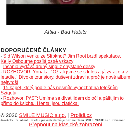
Attila - Bad Habits
DOPORUČENÉ ČLÁNKY
-
Sid Wilson venku ze Slipknot? Jim Root brzdí spekulace,
Kelly Osbourne posílá ostré vzkazy
-
Insania vydává druhý singl z chystané desky
-
ROZHOVOR: Yonaka: "Ožrali jsme se s Idles a já zvracela v
letadle." Divoké tour story, duševní zdraví a proč je nové album
nejtvrdší
-
15 kapel, který podle nás nesmíte vynechat na letošním
Szigetu!
-
Rozhovor: P/\ST: Umíme se dívat lidem do očí a pálit jim to
přímo do ksichtu. Hentai jsou zlatíčka!
© 2026
SMILE MUSIC s.r.o.
|
Prolidi.cz
Jakékoliv užití obsahu včetně převzetí článků je bez souhlasu SMILE MUSIC s.r.o. zakázáno.
Přepnout na klasické zobrazení