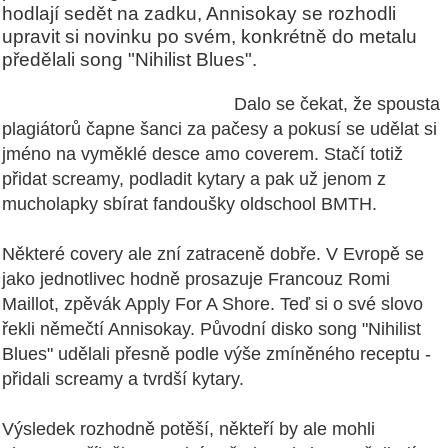
hodlají sedět na zadku, Annisokay se rozhodli
upravit si novinku po svém, konkrétně do metalu
předělali song "Nihilist Blues".
Dalo se čekat, že spousta
plagiátorů čapne šanci za pačesy a pokusí se udělat si
jméno na vyměklé desce amo coverem. Stačí totiž
přidat screamy, podladit kytary a pak už jenom z
mucholapky sbírat fandoušky oldschool BMTH.
Některé covery ale zní zatraceně dobře. V Evropě se
jako jednotlivec hodně prosazuje Francouz Romi
Maillot, zpěvák Apply For A Shore. Teď si o své slovo
řekli němečtí Annisokay. Původní disko song "Nihilist
Blues" udělali přesně podle výše zmíněného receptu -
přidali screamy a tvrdší kytary.
Výsledek rozhodně potěší, někteří by ale mohli