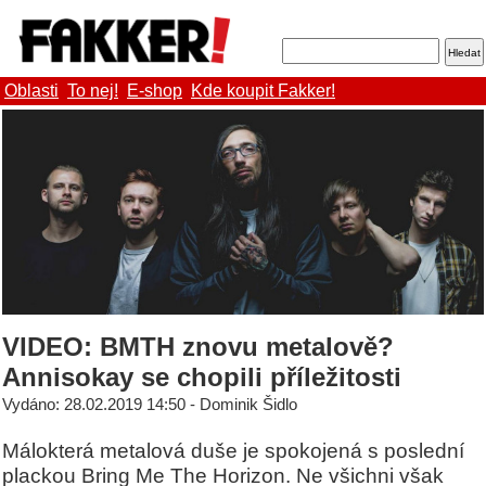
Oblasti
To nej!
E-shop
Kde koupit Fakker!
VIDEO: BMTH znovu metalově?
Annisokay se chopili příležitosti
Vydáno: 28.02.2019 14:50 - Dominik Šidlo
Málokterá metalová duše je spokojená s poslední
plackou Bring Me The Horizon. Ne všichni však