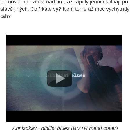
ohrnovat příležitost nad tím, že kapely jenom šplhají po
slávě jiných. Co říkáte vy? Není tohle až moc vychytralý
tah?
Annisokay - nihilist blues (BMTH metal cover)