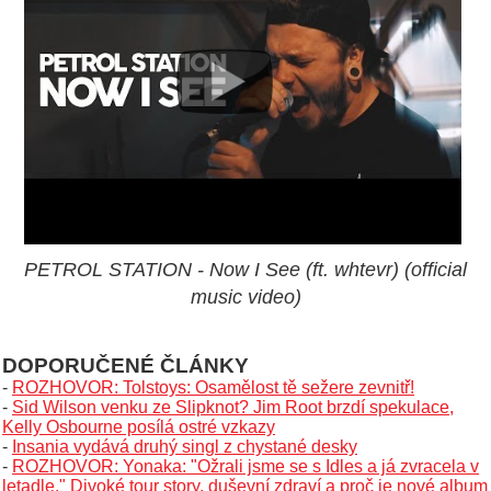
PETROL STATION - Now I See (ft. whtevr) (official
music video)
DOPORUČENÉ ČLÁNKY
-
ROZHOVOR: Tolstoys: Osamělost tě sežere zevnitř!
-
Sid Wilson venku ze Slipknot? Jim Root brzdí spekulace,
Kelly Osbourne posílá ostré vzkazy
-
Insania vydává druhý singl z chystané desky
-
ROZHOVOR: Yonaka: "Ožrali jsme se s Idles a já zvracela v
letadle." Divoké tour story, duševní zdraví a proč je nové album