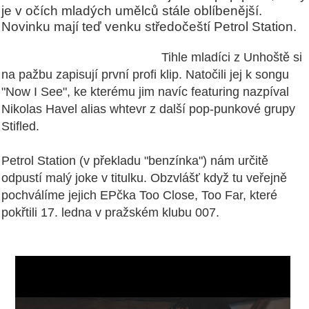
je v očích mladých umělců stále oblíbenější.
Novinku mají teď venku středočeští Petrol Station.
Tihle mladíci z Unhoště si
na pažbu zapisují první profi klip. Natočili jej k songu
"Now I See", ke kterému jim navíc featuring nazpíval
Nikolas Havel alias whtevr z další pop-punkové grupy
Stifled.
Petrol Station (v překladu "benzínka") nám určitě
odpustí malý joke v titulku. Obzvlášť když tu veřejně
pochválíme jejich EPčka Too Close, Too Far, které
pokřtili 17. ledna v pražském klubu 007.