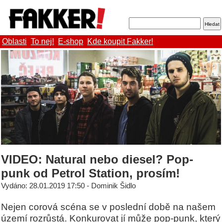
Oblasti
To nej!
E-shop
Kde koupit Fakker!
VIDEO: Natural nebo diesel? Pop-
punk od Petrol Station, prosím!
Vydáno: 28.01.2019 17:50 - Dominik Šidlo
Nejen corová scéna se v poslední době na našem
území rozrůstá. Konkurovat jí může pop-punk, který