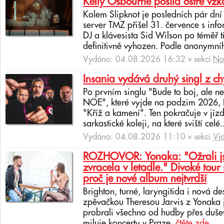
Kelly Osbourne posílá ostré vzk
Kolem Slipknot je posledních pár dn
server TMZ přišel 31. července s info
DJ a klávesista Sid Wilson po téměř 
definitivně vyhozen. Podle anonymní
Vydáno: 04.08.2026 16:32 v sekci
No
Insania vydává druhý singl z c
Po prvním singlu "Bude to boj, ale 
NOE", které vyjde na podzim 2026, In
"Kříž a kamení". Ten pokračuje v jíz
sarkastické koleji, na které sviští celé.
Vydáno: 04.08.2026 11:10 v sekci
Vi
ROZHOVOR: Yonaka: "Ožrali jsm
zvracela v letadle." Divoké tour 
proč je nové album nejtvrdší
Brighton, turné, laryngitida i nová de
zpěvačkou Theresou Jarvis z Yonaka 
probrali všechno od hudby přes dušev
miluje koncerty v Praze.
čtěte zde