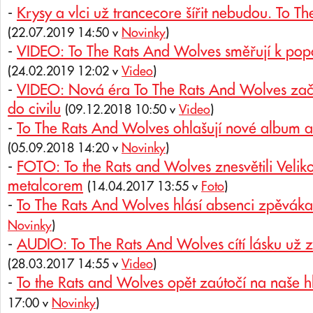
-
Krysy a vlci už trancecore šířit nebudou. To T
(22.07.2019 14:50 v
Novinky
)
-
VIDEO: To The Rats And Wolves směřují k pop
(24.02.2019 12:02 v
Video
)
-
VIDEO: Nová éra To The Rats And Wolves začín
do civilu
(09.12.2018 10:50 v
Video
)
-
To The Rats And Wolves ohlašují nové album a 
(05.09.2018 14:20 v
Novinky
)
-
FOTO: To the Rats and Wolves znesvětili Vel
metalcorem
(14.04.2017 13:55 v
Foto
)
-
To The Rats And Wolves hlásí absenci zpěváka
Novinky
)
-
AUDIO: To The Rats And Wolves cítí lásku už z
(28.03.2017 14:55 v
Video
)
-
To the Rats and Wolves opět zaútočí na naše h
17:00 v
Novinky
)