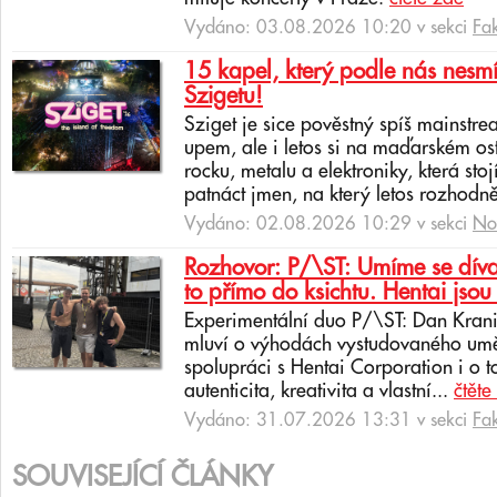
Vydáno: 03.08.2026 10:20 v sekci
Fa
15 kapel, který podle nás nesmí
Szigetu!
Sziget je sice pověstný spíš mainstr
upem, ale i letos si na maďarském os
rocku, metalu a elektroniky, která sto
patnáct jmen, na který letos rozhodně
Vydáno: 02.08.2026 10:29 v sekci
No
Rozhovor: P/\ST: Umíme se dívat
to přímo do ksichtu. Hentai jsou 
Experimentální duo P/\ST: Dan Krani
mluví o výhodách vystudovaného uměl
spolupráci s Hentai Corporation i o t
autenticita, kreativita a vlastní...
čtěte
Vydáno: 31.07.2026 13:31 v sekci
Fa
SOUVISEJÍCÍ ČLÁNKY