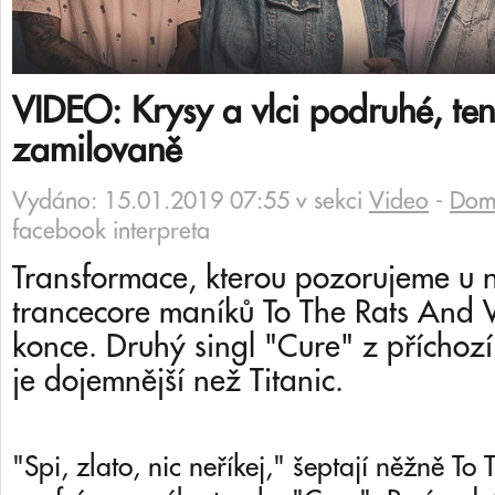
VIDEO: Krysy a vlci podruhé, ten
zamilovaně
Vydáno: 15.01.2019 07:55 v sekci
Video
-
Domi
facebook interpreta
Transformace, kterou pozorujeme u
trancecore maníků To The Rats And 
konce. Druhý singl "Cure" z příchoz
je dojemnější než Titanic.
"Spi, zlato, nic neříkej," šeptají něžně T