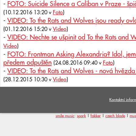
-
FOTO: Suicide Silence a Caliban v Praze - špi
(10.12.2016 13:20 v
Foto
)
-
VIDEO: To the Rats and Wolves jsou ready ovl
(01.12.2016 15:20 v
Video
)
-
VIDEO: Nechte se ušpinit od To the Rats and 
Video
)
-
FOTO: Frontman Asking Alexandria? Idol, jemu
předem odpuštěn
(24.08.2016 09:40 v
Foto
)
-
VIDEO: To the Rats and Wolves - nová hvězda
(28.12.2015 10:30 v
Video
)
Kontaktní infor
smile music
:
spark
|
fakker
|
czech blade
|
mus