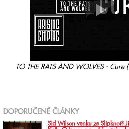
TO THE RATS AND WOLVES - Cure (
DOPORUČENÉ ČLÁNKY
Sid Wilson venku ze Slipknot? J