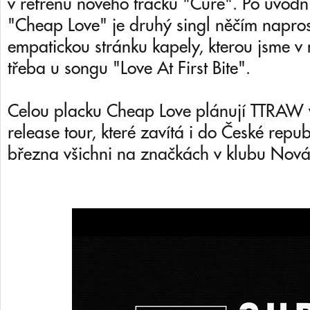
v refrénu nového tracku "Cure". Po úvodn
"Cheap Love" je druhý singl něčím napro
empatickou stránku kapely, kterou jsme v m
třeba u songu "Love At First Bite".
Celou placku Cheap Love plánují TTRAW 
release tour, které zavítá i do České repub
března všichni na značkách v klubu Nov