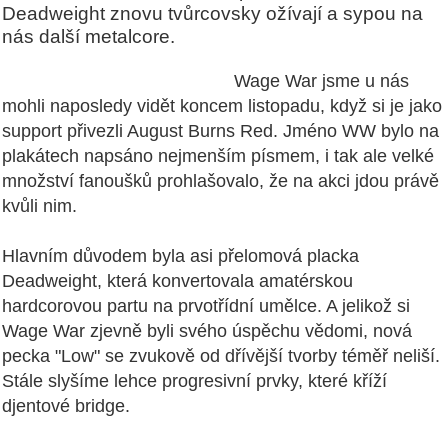
Deadweight znovu tvůrcovsky ožívají a sypou na
nás další metalcore.
Wage War jsme u nás
mohli naposledy vidět koncem listopadu, když si je jako
support přivezli August Burns Red. Jméno WW bylo na
plakátech napsáno nejmenším písmem, i tak ale velké
množství fanoušků prohlašovalo, že na akci jdou právě
kvůli nim.
Hlavním důvodem byla asi přelomová placka
Deadweight, která konvertovala amatérskou
hardcorovou partu na prvotřídní umělce. A jelikož si
Wage War zjevně byli svého úspěchu vědomi, nová
pecka "Low" se zvukově od dřívější tvorby téměř neliší.
Stále slyšíme lehce progresivní prvky, které kříží
djentové bridge.