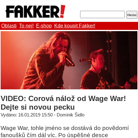
Oblasti
To nej!
E-shop
Kde koupit Fakker!
VIDEO: Corová nálož od Wage War!
Dejte si novou pecku
Vydáno: 16.01.2019 15:50 - Dominik Šidlo
Wage War, tohle jméno se dostává do povědomí
fanoušků čím dál víc. Po úspěšné desce