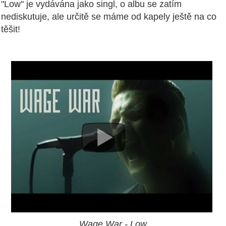
"Low" je vydávána jako singl, o albu se zatím
nediskutuje, ale určitě se máme od kapely ještě na co
těšit!
Wage War - Low