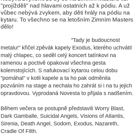
"projížděli" nad hlavami ostatních až k pódiu. A už
vůbec nebývá zvykem, aby děti hrály na pódiu na
kytaru. To všechno se na letošním Zimním Masters
dělo!
"Tady je budoucnost
metalu!" křičel zpěvák kapely Exodus, kterého uchvátil
malý chlapec, co seděl celý koncert tatínkovi na
ramenou a poctivě opakoval všechna gesta
kolemstojících. S nafukovací kytarou celou dobu
"pomáhal" v kotli kapele a ta ho pak odměnila
pozváním na stage a nechala ho zahrát si i na tu jejich
opravdovou. Vyprodaná Novesta to přijala s nadšením.
Během večera se postupně představili Worry Blast,
Dark Gamballe, Suicidal Angels, Visions of Atlantis,
Sirenia, Death Angel, Sodom, Exodus, Nazareth,
Cradle Of Filth.