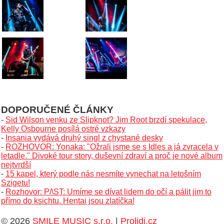
DOPORUČENÉ ČLÁNKY
-
Sid Wilson venku ze Slipknot? Jim Root brzdí spekulace,
Kelly Osbourne posílá ostré vzkazy
-
Insania vydává druhý singl z chystané desky
-
ROZHOVOR: Yonaka: "Ožrali jsme se s Idles a já zvracela v
letadle." Divoké tour story, duševní zdraví a proč je nové album
nejtvrdší
-
15 kapel, který podle nás nesmíte vynechat na letošním
Szigetu!
-
Rozhovor: P/\ST: Umíme se dívat lidem do očí a pálit jim to
přímo do ksichtu. Hentai jsou zlatíčka!
© 2026
SMILE MUSIC s.r.o.
|
Prolidi.cz