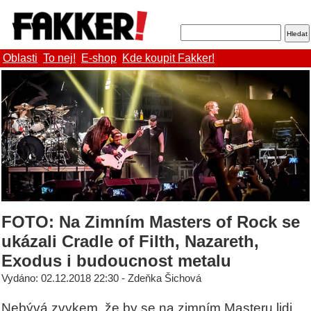
Oblasti
To nej!
E-shop
Kde koupit Fakker!
FOTO: Na Zimním Masters of Rock se
ukázali Cradle of Filth, Nazareth,
Exodus i budoucnost metalu
Vydáno: 02.12.2018 22:30 - Zdeňka Šichová
Nebývá zvykem, že by se na zimním Masteru lidi