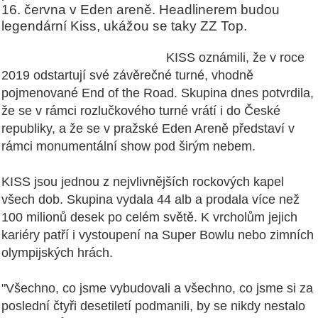
16. června v Eden areně. Headlinerem budou
legendární Kiss, ukážou se taky ZZ Top.
KISS oznámili, že v roce
2019 odstartují své závěrečné turné, vhodně
pojmenované End of the Road. Skupina dnes potvrdila,
že se v rámci rozlučkového turné vrátí i do České
republiky, a že se v pražské Eden Areně představí v
rámci monumentální show pod širým nebem.
KISS jsou jednou z nejvlivnějších rockových kapel
všech dob. Skupina vydala 44 alb a prodala více než
100 milionů desek po celém světě. K vrcholům jejich
kariéry patří i vystoupení na Super Bowlu nebo zimních
olympijských hrách.
"Všechno, co jsme vybudovali a všechno, co jsme si za
poslední čtyři desetiletí podmanili, by se nikdy nestalo