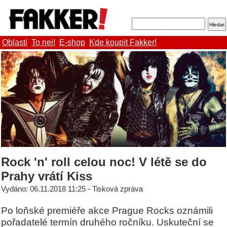
Oblasti
To nej!
E-shop
Kde koupit Fakker!
Rock 'n' roll celou noc! V létě se do
Prahy vrátí Kiss
Vydáno: 06.11.2018 11:25 - Tisková zpráva
Po loňské premiéře akce Prague Rocks oznámili
pořadatelé termín druhého ročníku. Uskuteční se