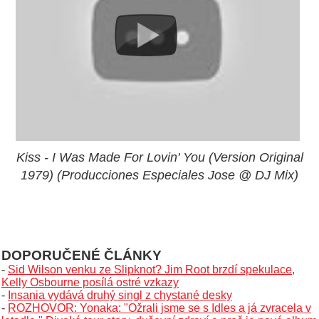
Kiss - I Was Made For Lovin' You (Version Original
1979) (Producciones Especiales Jose @ DJ Mix)
DOPORUČENÉ ČLÁNKY
-
Sid Wilson venku ze Slipknot? Jim Root brzdí spekulace,
Kelly Osbourne posílá ostré vzkazy
-
Insania vydává druhý singl z chystané desky
-
ROZHOVOR: Yonaka: "Ožrali jsme se s Idles a já zvracela v