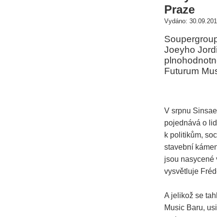
Praze
Vydáno: 30.09.201
Soupergroup 
Joeyho Jordi
plnohodnotné
Futurum Mus
V srpnu Sinsaen
pojednává o li
k politikům, so
stavební kámen 
jsou nasycené 
vysvětluje Fréd
A jelikož se ta
Music Baru, u