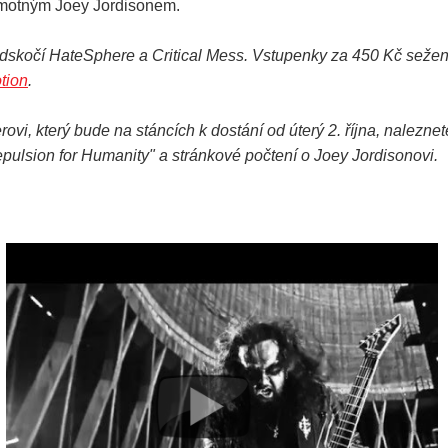
amotným Joey Jordisonem.
skočí HateSphere a Critical Mess. Vstupenky za 450 Kč seženet
tion
.
vi, který bude na stáncích k dostání od úterý 2. října, nalezne
ulsion for Humanity" a stránkové počtení o Joey Jordisonovi.