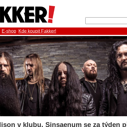
E-shop
Kde koupit Fakker!
ison v klubu. Sinsaenum se za týden p