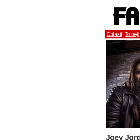
Oblasti
To nej!
Joey Jord