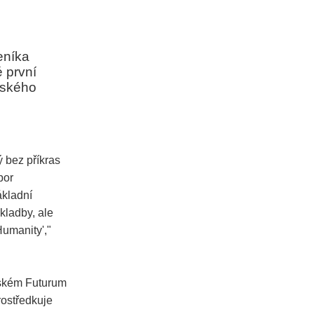
eníka
 první
ažského
 bez příkras
por
ákladní
kladby, ale
umanity',"
ažském Futurum
ostředkuje