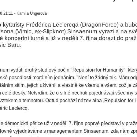
8 21:11 - Kamila Ungerová
kytaristy Frédérica Leclercqa (DragonForce) a bub
sona (Vimic, ex-Slipknot) Sinsaenum vyrazila na své
 koncertní turné a již v neděli 7. října dorazí do pr
ic Baru.
um vydali druhý studiový počin "Repulsion for Humanity", který
dské posedlosti morálním jednáním. "Není to žádný trik. Mám od
ciálním sítím, jejich užívání, a vlastně ke všemu a všem, což je z
celé desky. Netvrdím, že o silné nechuti pojednávají všechny s
vztekem a temnotou. Odtud pochází název alba ,Repulsion for H
éric Leclercq.
hle démonická pětice už v neděli 7. října poprvé představí v pr
silovně vyjednáváme s managementem Sinsaenum, zda nám zpr