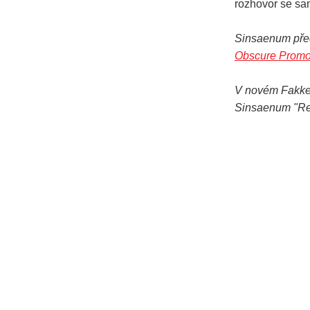
rozhovor se s
Sinsaenum před
Obscure
Promo
V novém Fakkero
Sinsaenum "Rep