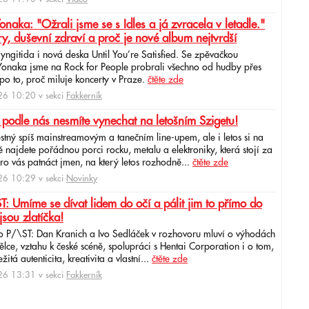
ka: "Ožrali jsme se s Idles a já zvracela v letadle."
ry, duševní zdraví a proč je nové album nejtvrdší
aryngitida i nová deska Until You’re Satisfied. Se zpěvačkou
 Yonaka jsme na Rock for People probrali všechno od hudby přes
po to, proč miluje koncerty v Praze.
čtěte zde
6 10:20 v sekci
Fakkerník
 podle nás nesmíte vynechat na letošním Szigetu!
ěstný spíš mainstreamovým a tanečním line-upem, ale i letos si na
najdete pořádnou porci rocku, metalu a elektroniky, která stojí za
ro vás patnáct jmen, na který letos rozhodně...
čtěte zde
6 10:29 v sekci
Novinky
: Umíme se dívat lidem do očí a pálit jim to přímo do
jsou zlatíčka!
o P/\ST: Dan Kranich a Ivo Sedláček v rozhovoru mluví o výhodách
ce, vztahu k české scéně, spolupráci s Hentai Corporation i o tom,
itá autenticita, kreativita a vlastní...
čtěte zde
6 13:31 v sekci
Fakkerník