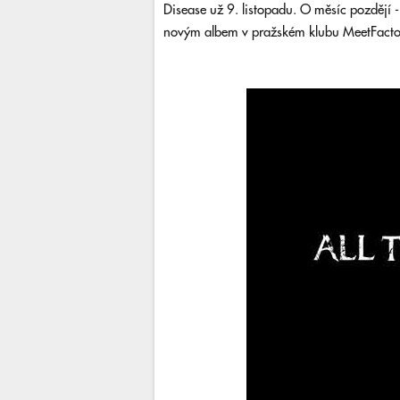
Disease už 9. listopadu. O měsíc pozdějí -
novým albem v pražském klubu MeetFacto