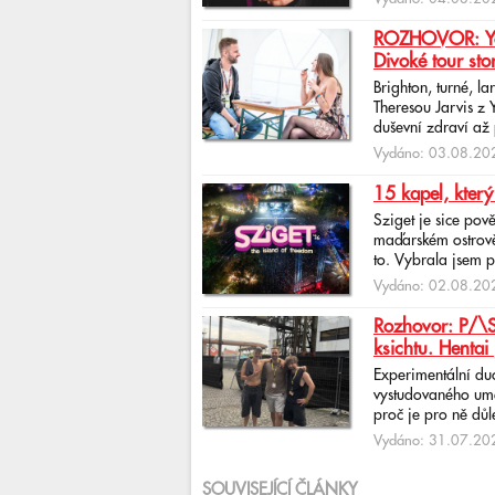
ROZHOVOR: Yona
Divoké tour sto
Brighton, turné, l
Theresou Jarvis z
duševní zdraví až 
Vydáno: 03.08.202
15 kapel, který
Sziget je sice pov
maďarském ostrově 
to. Vybrala jsem p
Vydáno: 02.08.202
Rozhovor: P/\ST
ksichtu. Hentai 
Experimentální du
vystudovaného uměl
proč je pro ně důlež
Vydáno: 31.07.202
SOUVISEJÍCÍ ČLÁNKY