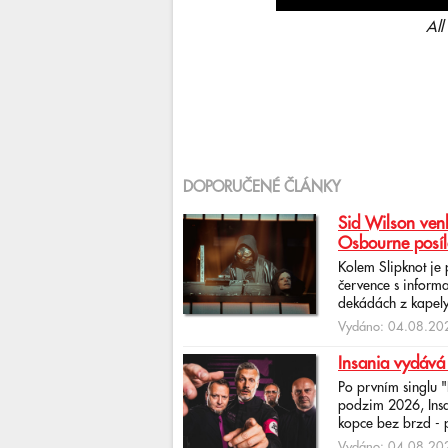
All
DOPORUČENÉ ČLÁNKY
Sid Wilson venk
Osbourne posíl
Kolem Slipknot je
července s informa
dekádách z kapely
Vydáno: 04.08.202
Insania vydává
Po prvním singlu 
podzim 2026, Insan
kopce bez brzd - po
Vydáno: 04.08.202