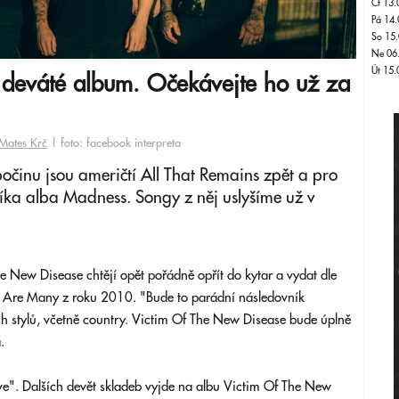
Čt 13.
Pá 14.
So 15.
Ne 06
Út 15.
í deváté album. Očekávejte ho už za
Mates Krč
| foto: facebook interpreta
očinu jsou američtí All That Remains zpět a pro
níka alba Madness. Songy z něj uslyšíme už v
e New Disease chtějí opět pořádně opřít do kytar a vydat dle
We Are Many z roku 2010. "Bude to parádní následovník
 stylů, včetně country. Victim Of The New Disease bude úplně
.
ve". Dalších devět skladeb vyjde na albu Victim Of The New