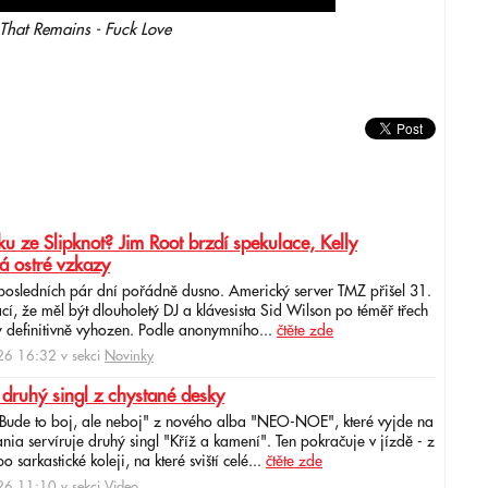
 That Remains - Fuck Love
u ze Slipknot? Jim Root brzdí spekulace, Kelly
á ostré vzkazy
 posledních pár dní pořádně dusno. Americký server TMZ přišel 31.
cí, že měl být dlouholetý DJ a klávesista Sid Wilson po téměř třech
 definitivně vyhozen. Podle anonymního...
čtěte zde
6 16:32 v sekci
Novinky
 druhý singl z chystané desky
"Bude to boj, ale neboj" z nového alba "NEO-NOE", které vyjde na
ia servíruje druhý singl "Kříž a kamení". Ten pokračuje v jízdě - z
 sarkastické koleji, na které sviští celé...
čtěte zde
6 11:10 v sekci
Video