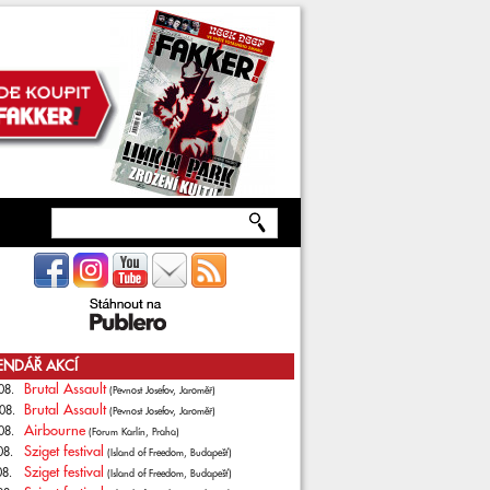
ENDÁŘ AKCÍ
Brutal Assault
08.
(Pevnost Josefov, Jaroměř)
Brutal Assault
08.
(Pevnost Josefov, Jaroměř)
Airbourne
08.
(Forum Karlín, Praha)
Sziget festival
08.
(Island of Freedom, Budapešť)
Sziget festival
08.
(Island of Freedom, Budapešť)