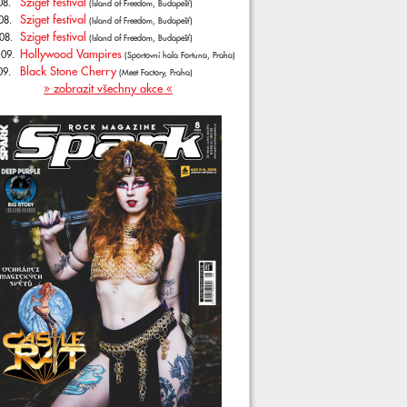
Sziget festival
08.
(Island of Freedom, Budapešť)
Sziget festival
08.
(Island of Freedom, Budapešť)
Sziget festival
08.
(Island of Freedom, Budapešť)
Hollywood Vampires
.09.
(Sportovní hala Fortuna, Praha)
Black Stone Cherry
09.
(Meet Factory, Praha)
» zobrazit všechny akce «