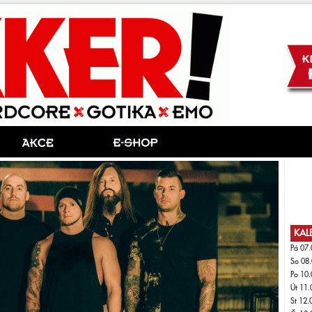
KAL
Pá 07.
So 08.
Po 10.
Út 11.
St 12.