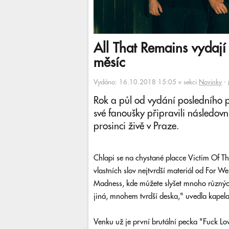
All That Remains vydaj
měsíc
Vydáno: 16.10.2018 15:05 v sekci
Novinky
-
Rok a půl od vydání posledního p
své fanoušky připravili následov
prosinci živě v Praze.
Chlapi se na chystané placce Victim Of Th
vlastních slov nejtvrdší materiál od For 
Madness, kde můžete slyšet mnoho různých
jiná, mnohem tvrdší deska," uvedla kapela
Venku už je první brutální pecka "Fuck Lo